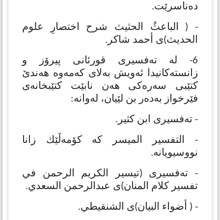
دەناسرێت.
- ( الباعثُ الحثيث شرح اختصارِ علوم
الحديث)ی أحمد شاكر.
6- لە تەفسیری قورئانی پیرۆز و
زانستەكانیدا ئەویش بەلای كەمەوە هەندێ
كتێبی سەرەكی هەن نابێت كتێبخانەی
فێرخواز بەدەر بن لێیان، لەوانە:
- تەفسیری ابن كثیر.
- التفسیر المیسر كە كۆمەڵێك زانا
نووسیویانە.
- تەفسیری (تيسير الكريم الرحمن في
تفسير كلام المنان)ی عبدالرحمن السعدي.
- ( أضواء البیان)ی الشنقیطي.