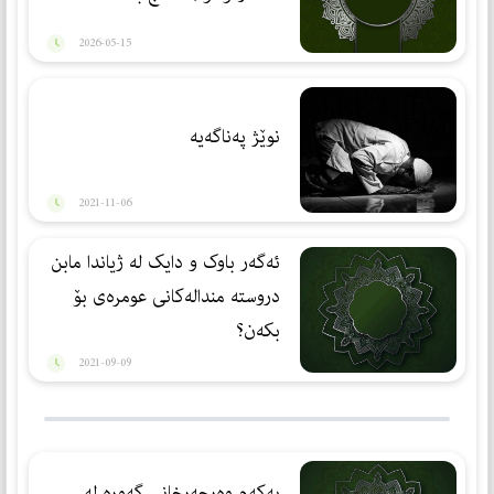
2026-05-15
نوێژ پەناگەیە
2021-11-06
ئەگەر باوک و دایک لە ژیاندا مابن
دروستە مندالەکانی عومرەی بۆ
بکەن؟
2021-09-09
یەكەم وەرچەرخانی گەورە لە