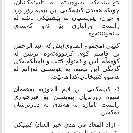
پێویستییەكە پەیوەستە بە ئاستەكانیان،
چونكە هەندێ كتێبەكانی ابن تیمیة زۆر ورد
و چڕن، پێویستیان بە پێشینێكی باشە لە
زانست وزانیاری بۆ ئەو كەسەی
بیانخوێنێتەوە.
كتێبی (مجموع الفتاوی)یش كە عبد الرحمن
بن قاسم كۆی كردووەتەوە بریتین لە
كۆمەڵە باس و فەتواو كتێب و نامیلكەیەكی
گرنگی ابن تیمیة، بە پێویستی ئەزانم لە
هەموو كتێبخانەیەكدا هەبێت.
3- كتێبەكانی ابن قیم الجوزیة بەهەمان
شێوە زۆربەیان پێویستن بۆ فێرخوازی
زانست ئاماژە بە هەندێ لە دیارترینیان
دەكەین:
- (زاد المعاد في هدى خير العباد) كتێبێكی
زۆر پێویستە تایبەتە بە سیرە.