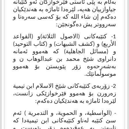
بەڵام بە پێی ئاستی فێرخوازكان ئەو كتێبانە
جیاوازییان هەیە، لێرەدا ئاماژە بە هەندێكیان
دەكەم إن شاء الله كە بۆ كەسی سەرەتا و
سەرووتر یش دەگونجێن:
1- كتێبەكانی (الاصول الثلاثة)و (القواعد
الأربع) و (كشف الشبهات) و (كتاب التوحيد)
و (مسائل الجاهلیة) كە هەموو ئەمانە
دانراوی شێخ محمد بن عبدالوهاب ن و
بەشەرحەوە زۆر پێویستن بۆ هەموو
موسوڵمانێك.
2- زۆربەی كتێبەكانی شێخ الاسلام ابن تیمیة
زەرورن بۆ هەموو فێرخوازێكی زانست،
لێرەدا ئاماژە بە هەندێكیان دەكەم:
- (الواسطیة، و الحمویة، و التدمریة ) ئەم
سێ كتێبە لەناو كتێبەكانی ابن تیمیةدا كە
تایبەتن بە عەقیدەوە زۆر پێویست و