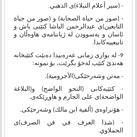
- (سیر أعلام النبلاء)ی الذهبي.
- (صور من حیاة الصحابة) و (صور من حیاة
التابعین)ی عبدالرحمن الباشا كتێبی باش و
ئاسان و بەسوودن لە ژیاننامەی هاوەڵان و
تابیعییەكاندا.
9- لە بواری زمانی عەرەبیدا دەبێت كتێبخانە
هەندێ كتێب لەخۆ بگرێت، بۆ نمونە:
- مەتن وشەرحێكی(الآجرومیة).
- كتێبەكانی (النحو الواضح) و(البلاغة
الواضحة)ی علی الجارم و هاوڕێكەی.
- هۆنراوەی (ألفیة ابن مالك) وشەرحێكی.
- (شذا العرف في فن الصرف)ی
الحملاوي.