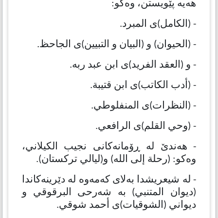
هەیە پێویستن، وەكو:
- (الكامل)ی المبرد.
- (الحیوان) و (البیان و التبیین)ی الجاحظ.
- و (العقد الفرید)ی ابن عبد ربه.
- (أدب الكاتب)ی ابن قتیبة.
- (النظرات)ی المنفلوطي.
- (وحي القلم)ی الرافعي.
- هەندێ لە ڕۆمانەكانی نجیب الكیلاني،
وەكو: (رحلة إلی الله) و(لیالي تركستان).
- لە شیعریشدا بەلای كەمەوە لە دێرینەكاندا
(دیوان المتنبي) بە شەرحی البرقوقي و
دیواني (الشوقیات)ی أحمد شوقي.