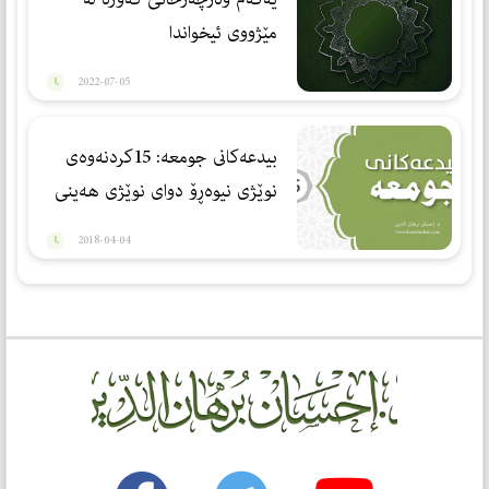
مێژووی ئیخواندا
2022-07-05
بيدعه‌كانى جومعه‌: 15كردنه‌وه‌ى
نوێژى نيوه‌ڕۆ دواى نوێژى هه‌ينى
2018-04-04