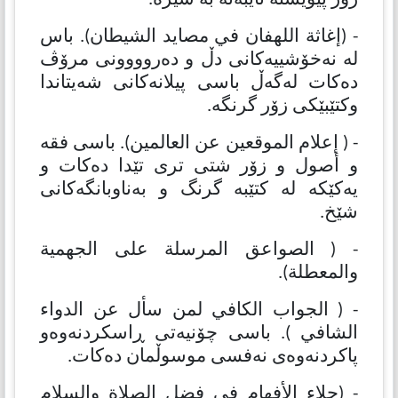
- (إغاثة اللهفان في مصايد الشيطان). باس
لە نەخۆشییەكانی دڵ و دەروووونی مرۆڤ
دەكات لەگەڵ باسی پیلانەكانی شەیتاندا
وكتێبێكی زۆر گرنگە.
- ( إعلام الموقعين عن العالمين). باسی فقه
و أصول و زۆر شتی تری تێدا دەكات و
یەكێكە لە كتێبە گرنگ و بەناوبانگەكانی
شێخ.
- ( الصواعق المرسلة على الجهمية
والمعطلة).
- ( الجواب الكافي لمن سأل عن الدواء
الشافي ). باسی چۆنیەتی ڕاسكردنەوەو
پاكردنەوەی نەفسی موسوڵمان دەكات.
- (جلاء الأفهام في فضل الصلاة والسلام