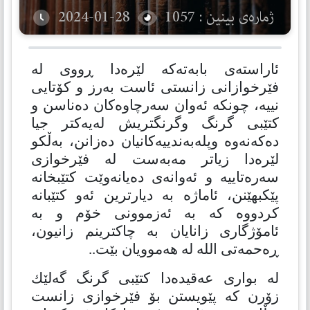
ژمارەی بینین : 1057
2024-01-28
ئاراستەی بابەتەكە لێرەدا ڕووی لە
فێرخوازانی زانستی ئاست بەرز و كۆتایی
نییە، چونكە ئەوان سەرچاوەكان دەناسن و
كتێبی گرنگ وگرنگتریش لەیەكتر جیا
دەكەنەوە وپلەبەندییەكانیان دەزانن، بەڵكو
لێرەدا زیاتر مەبەست لە فێرخوازی
سەرەتاییە و ئەوانەی دەیانەوێت كتێبخانە
پێكبهێنن، ئاماژە بە دیارترین ئەو كتێبانە
كردووە كە بە ئەزموونی خۆم و بە
ئامۆژگاری زانایان بە چاكترینم زانیون،
ڕەحمەتی الله لە هەموویان بێت..
لە بواری عەقیدەدا كتێبی گرنگ گەلێك
زۆرن كە پێویستن بۆ فێرخوازی زانست