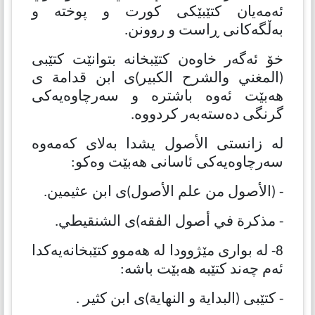
ئەمەیان كتێبێكی كورت و پوختە و
بەڵگەكانی ڕاست و روونن.
خۆ ئەگەر خاوەن كتێبخانە بتوانێت كتێبی
(المغني والشرح الكبیر)ی ابن قدامة ی
هەبێت ئەوە باشترە و سەرچاوەیەكی
گرنگی دەستەبەر كردووە.
لە زانستی الأصول یشدا بەلای كەمەوە
سەرچاوەیەكی ئاسانی هەبێت وەكو:
- (الأصول من علم الأصول)ی ابن عثیمین.
- مذكرة في أصول الفقه)ی الشنقیطي.
8- لە بواری مێژوودا لە هەموو كتێبخانەیەكدا
ئەم چەند كتێبە هەبێت باشە:
- كتێبی (البدایة و النهایة)ی ابن كثیر .