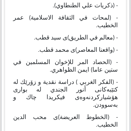
- (ذكریات علي الطنطاوي).
- (لمحات في الثقافة الاسلامیة) عمر
الخطیب.
- (معالم في الطریق)ی سید قطب.
- (واقعنا المعاصر)ی محمد قطب.
- (الحصاد المر للإخوان المسلمین في
ستین عاما) ایمن الظواهري.
- (الفكر الغربي ) دراسة نقدیة و زۆرێك لە
كتێبەكانی أنور الجندي لە بواری
هۆشیاركردنەوەی فیكریدا چاك و
بەسوودن.
- (الخطوط العریضة)ی محب الدین
الخطیب.