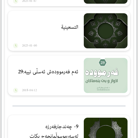
2025-01-07
التسعينية
2025-01-06
ئه‌م فه‌رمووده‌ش ئه‌سڵى نييه‌:29
2018-04-12
9- چەندجارفەرزە
لەسەرموسوڵمانحەج بكات