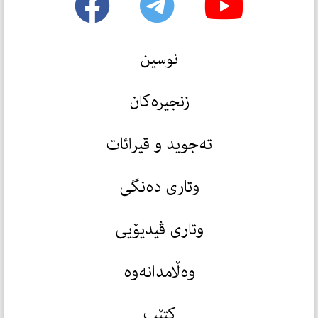
نوسین
زنجیرەکان
تەجوید و قیرائات
وتاری دەنگی
وتاری ڤیدیۆیی
وەڵامدانەوە
کتێب