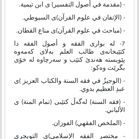
- (مقدمة في أصول التفسیر) ی ابن تیمیة.
- (الإتقان في علوم القرآن)ی السیوطي.
- (مباحث في علوم القرآن)ی مناع القطان.
7- لە بواری الفقه و أصول الفقه دا
كتێبخانەی طالب العلم بەلای كەمەوە
پێویستە هەندێ كتێب و سەرچاوە لە خۆی
بگرێت وەكو:
- (الوجيزُ في فقه السنة والكتاب العزيز )ی
عبدِ العظيم بدوي.
- (فقه السنة) لەگەڵ كتێبی (تمام المنة) ی
الألباني.
- (الملخص الفقهي) الفوزان.
- مختصر الفقه الإسلامي)ی التویجري