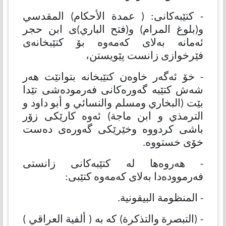
- كتێبەكانی: ( عمدة الأحكام) المقدسي
و(بلوغ المرام) و(فتح الباري)ی ابن حجر
ئەمانە بەلای كەمەوە بۆ كتێبخانەی
فێرخوازی زانست پێویستن،
- خۆ ئەگەر خاوەن كتێبخانە بتوانێت هەر
شەش كتێبە گەورەكانی فەرمودەشی تێدا
بێت (البخاري ومسلم والنسائي و أبو داود و
الترمذي و ابن ماجة) ئەوە كارێكی زۆر
باشی كردووە وخێرێكی گەورەی دەست
خۆی خستووە.
- هەروەها لە كتێبەكانی زانستی
فەرموودەدا بەلای كەمەوە كتێبی:
- المنظومة البيقونية.
- (التبصرة والتذكرة) كە بە ( ألفية العراقي )