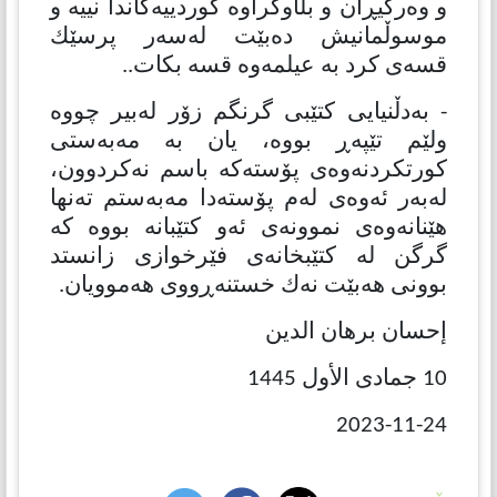
و وەرگیڕان و بڵاوكراوە كوردییەكاندا نییە و
موسوڵمانیش دەبێت لەسەر پرسێك
قسەی كرد بە عیلمەوە قسە بكات..
- بەدڵنیایی كتێبی گرنگم زۆر لەبیر چووە
ولێم تێپەڕ بووە، یان بە مەبەستی
كورتكردنەوەی پۆستەكە باسم نەكردوون،
لەبەر ئەوەی لەم پۆستەدا مەبەستم تەنها
هێنانەوەی نموونەی ئەو كتێبانە بووە كە
گرگن لە كتێبخانەی فێرخوازی زانستد
بوونی هەبێت نەك خستنەڕووی هەموویان.
إحسان برهان الدین
10 جمادى الأول 1445
2023-11-24