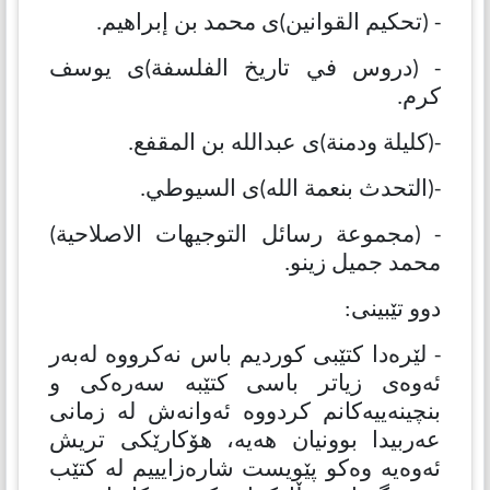
- (تحكیم القوانین)ی محمد بن إبراهیم.
- (دروس في تاریخ الفلسفة)ی یوسف
كرم.
-(كلیلة ودمنة)ی عبدالله بن المقفع.
-(التحدث بنعمة الله)ی السیوطي.
- (مجموعة رسائل التوجیهات الاصلاحیة)
محمد جمیل زینو.
دوو تێبینی:
- لێرەدا كتێبی كوردیم باس نەكرووە لەبەر
ئەوەی زیاتر باسی كتێبە سەرەكی و
بنچینەییەكانم كردووە ئەوانەش لە زمانی
عەربیدا بوونیان هەیە، هۆكارێكی تریش
ئەوەیە وەكو پێویست شارەزایییم لە كتێب