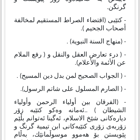
گرنگن.
- كتێبی (اقتضاء الصراط المستقيم لمخالفة
أصحاب الجحيم ).
- (منهاج السنة النبوية) .
- ( درء تعارض العقل والنقل و ( رفع الملام
عن الأئمة والأعلام).
- ( الجواب الصحيح لمن بدل دين المسيح) .
- ( الصارم المسلول على شاتم الرسول).
- (الفرقان بين أولياء الرحمن وأولياء
الشيطان ) ..ئەمانە وەكو كتێبە زۆر
دیارەكانی شێخ الاسلام، ئەگینا ئەتوانم بڵێم
زۆربەی زۆری كتێبەكانی ابن تیمیة گرنگ و
پێویستن بۆ هەموو موسوڵمانێك، بەڵام