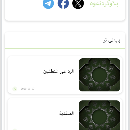
بڵاوکردنەوە
بابەتی تر
الرد على المنطقيين
2025-01-07
الصفدیة