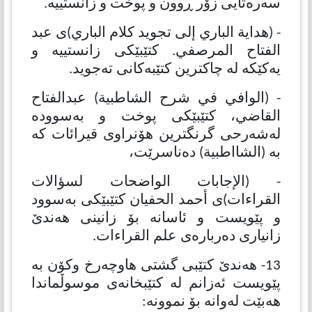
سەرەتایی زۆر ڕوون و پوخت و زانستییە.
- (هدایة الباري إلی تجوید كلام الباري)ی عبد
الفتاح المرصفي. كتێبێكی زانستییە و
یەكێكە لە چاكترین كتێبەكانی تەجوید.
- (الوافي في شرح الشاطبیة) عبدالفتاح
القاضي، كتێبێكی پوخت و بەسوودە
لەشەرحی گرنگترین هۆنراوی قیرائات كە
بە (الشااطبیة) دەناسرێت،
- (الإجابات الواضحات لسؤالات
القراءات)ى أحمد الحفيان كتێبێكی بەسوود
و پێویست و ئاسانە بۆ زانینی هەندێ
زانیاری دەربارەی علم القراءات.
13- هەندێ كتێبی گشتی هاوچەرخ وكۆن بە
پێویست ئەزانم لە كتێبخانەی موسوڵماندا
هەبێت لەوانە بۆ نموونە: