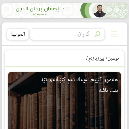
العربیة
نوسین/ بیروباوەڕ/
هەموو كتێبخانەیەك ئەم كتێبانەی تێدا
بێت باشە