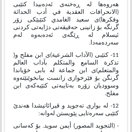
هەروەها لە ڕەخنەی ئەدەبیدا كتێبی
(الانحرافات العقدیة في أدب الحداثة
وفكرها)ی سعید الغامدي كتێبێكی زۆر
گرنگە بۆ زانینی حەقیقەتی دژایەتی كردنی
ئیسلام لە ڕێگەی ئەدەبەوە لەم
سەردەمەدا.
11- كتێبی (الآداب الشرعیة)ی ابن مفلح و(
تذكرة السامع والمتكلم بآداب العالم
والمتعلم)ی ابن جماعة لە بابی خۆیاندا
گرنگن بۆ فێرخوازی زانست بیانخوێنێتەوە
وسوودیان زۆرە بەتایبەتی كتێبەكەی ابن
مفلح.
12- لە بواری تەجوید و قیرائاتیشدا هەندێ
كتێبی سەرەتایی پێویستن لەوانە:
- (التجوید المصور) أیمن سوید. بۆ كەسانی