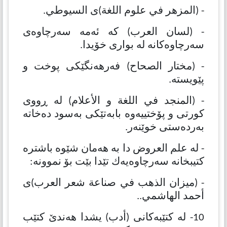
- (المزهر في علوم اللغة)ی السیوطي.
- (لسان العرب) كە ئەمە سەرچاوەی
سەرچاوەكانە لە بواری خۆیدا.
- (مختار الصحاح) فەرهەنگێكی پوخت و
پێویستە.
- (المنجد في اللغة و الأعلام) لە ڕووی
كورتی و پۆختییەوە بابەتێكی بەسود دەخاتە
بەردەستی خوێنەر.
- لە علم العروض دا بە هەمان شێوە باشترە
كتیبخانە سەرچاوەیەك تێدا بێت بۆ نموونە:
- (میزان الذهب في صناعة شعر العرب)ی
أحمد الهاشمي..
10- لە كتێبەكانی (أدب) یشدا هەندێ كتێب