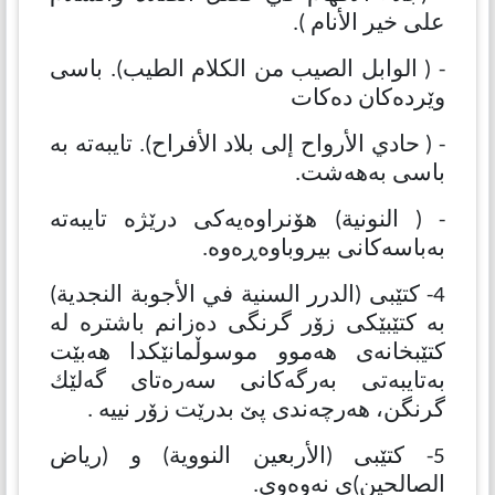
على خير الأنام ).
- ( الوابل الصيب من الكلام الطيب). باسی
وێردەكان دەكات
- ( حادي الأرواح إلى بلاد الأفراح). تایبەتە بە
باسی بەهەشت.
- ( النونیة) هۆنراوەیەكی درێژە تایبەتە
بەباسەكانی بیروباوەڕەوە.
4- كتێبی (الدرر السنية في الأجوبة النجدية)
بە كتێبێكی زۆر گرنگی دەزانم باشترە لە
كتێبخانەی هەموو موسوڵمانێكدا هەبێت
بەتایبەتی بەرگەكانی سەرەتای گەلێك
گرنگن، هەرچەندی پێ بدرێت زۆر نییە .
5- كتێبی (الأربعین النوویة) و (ریاض
الصالحین)ی نەوەوی.