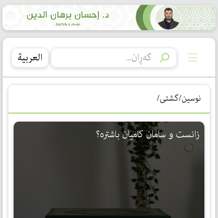
العربیة
نوسین/گشتی/
زانست و سامان كامیان باشترە؟