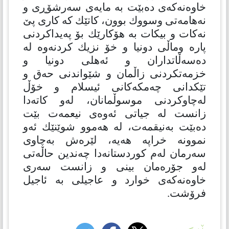
خاوەنەكەی دەبێت بە مایەی سەرشۆڕی و
نەهامەتی وسووك بوون، كاتێك كە كاری پێ
نەكات و بیكات بە هۆكارێك بۆ پەیداكردنی
پارە وماڵی دونیا و خۆ نزیك كردنەوە لە
دەسەڵاتداران و ئەهلی دونیا و
خزمەتكردنی زاڵمان و شێواندنی حەق و
تێكدانی چەمكەكانی ئیسلام و خۆڵ
لەچاوكردنی موسوڵمانان، لەو كاتەدا
زانست لە جیاتی ئەوەی نیعمەت بێت
دەبێت بەنیقمەت، لە هەموو شوێنێك ئەو
نموونە خراپە هەیە، لێرەش بەچاوی
سەرمان لەم كوردستانەدا چەندین حاڵەتی
لەو جۆرەمان بینی و زانست سەری
خاوەنەكەی خوارد و عاجیلی بە ئاجیل
فرۆشت.