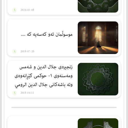
2024-03-08
موسوڵمان ئەو كەسەیە كە ....
2018-07-26
زنجيره‌ى جلال الدين و شه‌مس
ومه‌سنه‌وى ١- حوكمی گێڕانه‌وه‌ی
وته‌ باشه‌كانی جلال الدین الرومي
2018-04-11