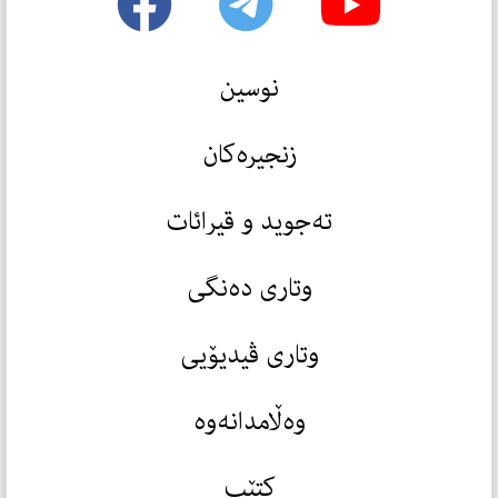
نوسین
زنجیرەکان
تەجوید و قیرائات
وتاری دەنگی
وتاری ڤیدیۆیی
وەڵامدانەوە
کتێب