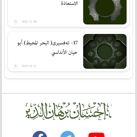
الاستعاذة
2023-11-06
17- تەفسیری( البحر المحیط) أبو
حيان الأندلسي
2025-01-31