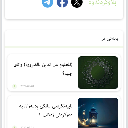
بڵاوکردنەوە
بابەتی تر
(المعلوم من الدین بالضرورة) واتای
چییە؟
2022-07-03
تایبه‌تكردنی مانگی ڕه‌مه‌زان به‌
ده‌ركردنی زه‌كات..!
2020-02-11