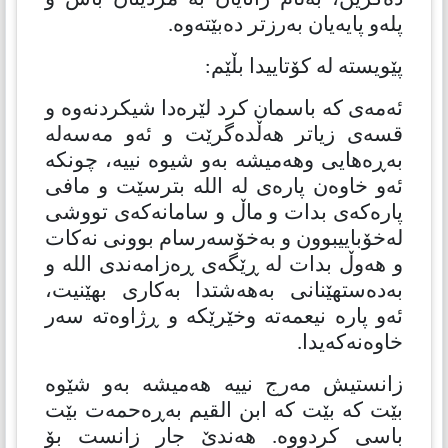
پلەو پایەیان بەرزتر دەبێتەوە.
پێویستە لە كۆتاییدا بڵێم:
ئەمەی كە باسمان كرد لێرەدا شیكردنەوە و
قسەی زیاتر هەڵدەگرێت و ئەو مەسەلە
بەڕەهایی وهەمیشە بەو شیوە نییە، چونكە
ئەو خاوەن پارەی لە الله بترسێت و مافی
پارەكەی بدات و ماڵ و سامانەكەی تووشی
لەخۆباییبوون و بەخۆسەرسام بوونی نەكات
و هەوڵ بدات لە ڕێگەی ڕەزامەندی الله و
بەدەستهێنانی بەهەشتدا بەكاری بهێنیت،
ئەو پارە نیعمەتە وخێرێكە و ڕژاوەتە سەر
خاوەنەكەیدا.
زانستیش مەرج نییە هەمیشە بەو شێوە
بێت كە بێت كە ابن القیم بەڕەحمەت بێت
باسی كردووە. هەندێ جار زانست بۆ