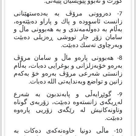
كورت و نەبوو پێویسیان پێیەتی.
7- دەروونی مرۆڤ بە بەدەستهێنانی
زانست ئاسوودە و پاك و پاراو دەبێتەوە،
بەڵام بە دەوڵەمەندی و بە هەبوونی ماڵ و
سامان زۆر جار تووشی ڕەزیلی دەبێت
وبەرچاوی تەسك دەبێت.
8- هەبوونی پارەو ماڵ و سامان مرۆڤ
بەرەو خۆبەزلزانی و بوغرایی دەبات، بەڵام
زانستی شەرعی مرۆڤ بەرەو خۆ بەكەم
زانین و تواضع وبەندایەتی الله دەبات.
9- گوێڕایەڵی و پابەندبون بە شەرع
لەڕیگەی زانستەوە دەبێت، زۆربەی گوناه
وتاونەكانیش لە رێگەی زۆریی پارەوە
دەبێت.
10- ماڵی دونیا خاوەنەكەی دەكات بە