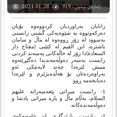
ژمارەی بینین : 919
2024-01-28
زانایان بەراوردیان كردووەوە بۆیان
دەركەوتووە بە شێوەیەكی گشتی زانستی
بەسوود لە زۆر ڕووەوە لە ماڵ و سامان
باشترە، ابن القیم لە كتێبی (مفتاح دار
السعادة)دا زۆر لە خاڵەكانی پەسەند كردنی
زانست بەسەر دەوڵەمەندیدا دەگێڕێتەوە
منیش لێرەدا چەند لایەنێكی ئەو
بەراوەردەتان بۆ هەڵدەبژێرم و لێرەدا
دەیانخەمە ڕوو:
1- زانست میراتی پێغەمبەرانە علیهم
السلام، بەڵام ماڵ و پارە میراتی پادشا و
دەوڵەمەندەكانە.
2- زانست پارێزگاری لە خاوەنەكەی