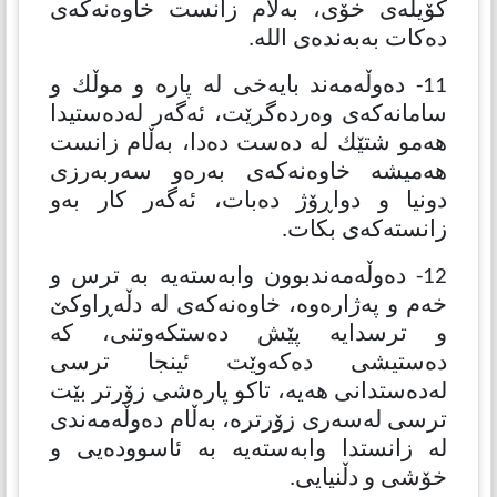
كۆیلەی خۆی، بەلام زانست خاوەنەكەی
دەكات بەبەندەی الله.
11- دەوڵەمەند بایەخی لە پارە و موڵك و
سامانەكەی وەردەگرێت، ئەگەر لەدەستیدا
هەمو شتێك لە دەست دەدا، بەڵام زانست
هەمیشە خاوەنەكەی بەرەو سەربەرزی
دونیا و دواڕۆژ دەبات، ئەگەر كار بەو
زانستەكەی بكات.
12- دەوڵەمەندبوون وابەستەیە بە ترس و
خەم و پەژارەوە، خاوەنەكەی لە دڵەڕاوكێ
و ترسدایە پێش دەستكەوتنی، كە
دەستیشی دەكەوێت ئینجا ترسی
لەدەستدانی هەیە، تاكو پارەشی زۆرتر بێت
ترسی لەسەری زۆرترە، بەڵام دەوڵەمەندی
لە زانستدا وابەستەیە بە ئاسوودەیی و
خۆشی و دڵنیایی.