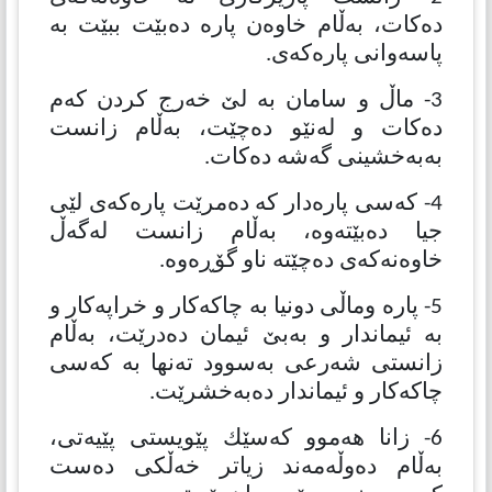
دەكات، بەڵام خاوەن پارە دەبێت ببێت بە
پاسەوانی پارەكەی.
3- ماڵ و سامان بە لێ خەرج كردن كەم
دەكات و لەنێو دەچێت، بەڵام زانست
بەبەخشینی گەشە دەكات.
4- كەسی پارەدار كە دەمرێت پارەكەی لێی
جیا دەبێتەوە، بەڵام زانست لەگەڵ
خاوەنەكەی دەچێتە ناو گۆڕەوە.
5- پارە وماڵی دونیا بە چاكەكار و خراپەكار و
بە ئیماندار و بەبێ ئیمان دەدرێت، بەڵام
زانستی شەرعی بەسوود تەنها بە كەسی
چاكەكار و ئیماندار دەبەخشرێت.
6- زانا هەموو كەسێك پێویستی پێیەتی،
بەڵام دەوڵەمەند زیاتر خەڵكی دەست