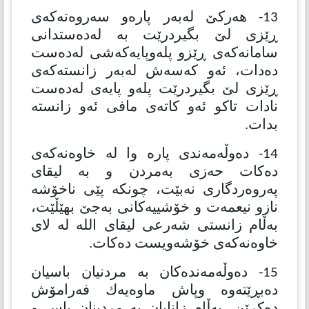
13- هەركێ لەبەر پارەو سەروەتەكەی
ڕێزی لێ بگیردرێت بە لەدەستدانی
سامانەكەی ڕێزو پلەوپایەكەشی لەدەست
دەدات، ئەو كەسەش لەبەر زانستەكەی
ڕێزی لێ بگیردرێت پلەو پایەی لەدەست
نادات تاكو ئەو كاتەی مافی ئەو زانستە
بدات.
14- دەوڵەمەندی پارە وا لە خاوەنەكەی
دەكات حەزی بەمردن و بە لیقای
پەروەردگاری نەبێت، چونكە پێی ناخۆشە
نازو نیعمەت و خۆشییەكانی بەجێ بهێڵێت،
بەڵام زانستی شەرعی لیقای الله لە لای
خاوەنەكەی خۆشەویست دەكات.
15- دەوڵەمەندەكان بە مردنیان باسیان
دەبڕێتەوە وپاش ماوەیەك فەرامۆش
دەكرێن، بەڵام زانایان بە مردینان باس و