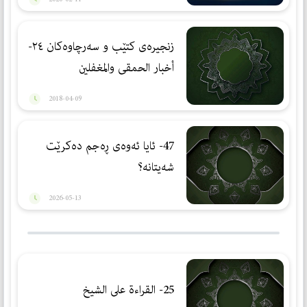
زنجیرەی کتێب و سەرچاوەکان ٢٤-
أخبار الحمقى والمغفلين
2018-04-09
47- ئایا ئەوەی ڕەجم دەكرێت
شەیتانە؟
2026-05-13
25- القراءة على الشيخ