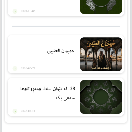
2023-11-06
جهیمان العتیبی
2026-06-22
38- لە نێوان سەفا ومەڕوائاوها
سەعی بكە
2026-05-13