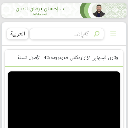
العربیة
وتاری ڤیدیۆیی /زاراوەكانی فەرموودە/42- الأصول الستة