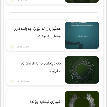
2018-05-15
هەڵبژاردن لە نێوان چەواشەكاری
ودەقی شەرعیدا
2024-10-16
35-دینداری بە بەراوردكاری
ناكرێت!
2024-02-06
شێوازی ئیجازه‌ چۆنه‌؟