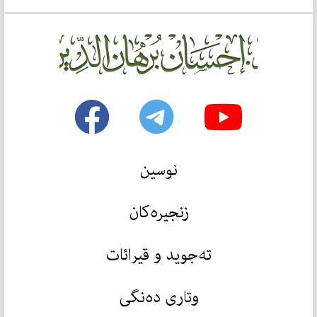
نوسین
زنجیرەکان
تەجوید و قیرائات
وتاری دەنگی