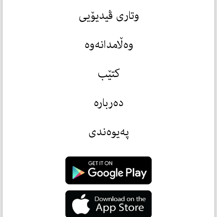
وتاری ڤیدیۆیی
وەڵامدانەوە
کتێب
دەربارە
پەیوەندی