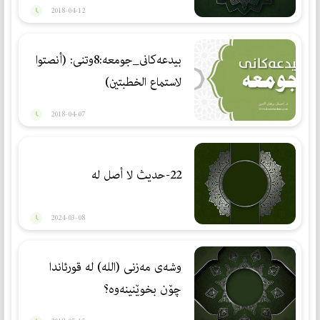
2018-04-12
بيدعه‌كانى_جومعه:8وتنى: (أنصتوا
لاستماع الخطبتين)
2018-04-07
22-حديث لا أصل له
2024-03-08
وشه‌ی مه‌زنی (الله) له‌ قورئاندا
چۆن بخوێنینه‌وه‌؟