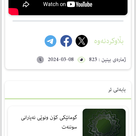
بڵاوکردنەوە
ژمارەی بینین : 823
2024-03-08
بابەتی تر
گومانێكی كۆن ونوێی نەیارانی
سوننەت