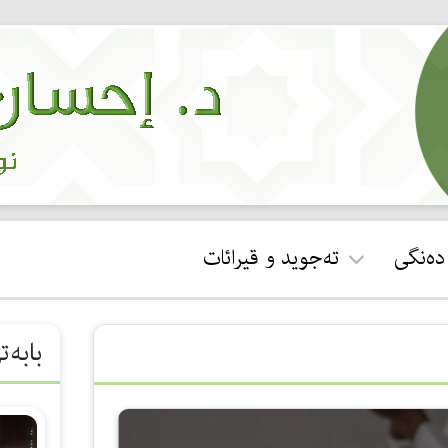
 دەنگی
تەجوید و قیرائات
ئجازەی قورئان خوێندن
بابەت
جوان خوێندنەوەی سوڕەتی
فاتیحە