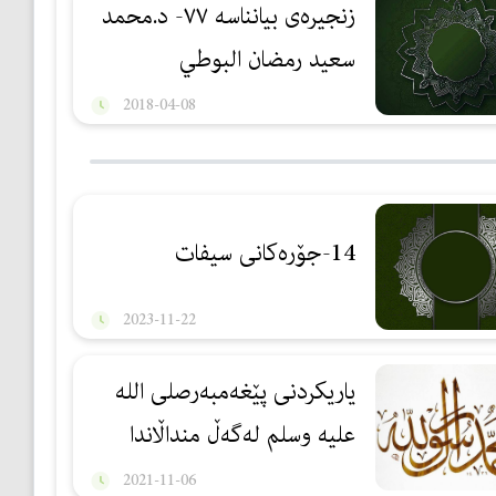
زنجیرەی بیانناسە ٧٧- د.محمد
سعيد رمضان البوطي
2018-04-08
14-جۆرەكانی سیفات
2023-11-22
یاریكردنی پێغەمبەرصلی الله
علیه وسلم لەگەڵ منداڵاندا
2021-11-06