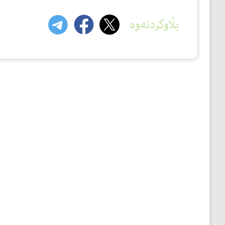
بڵاوکردنەوە