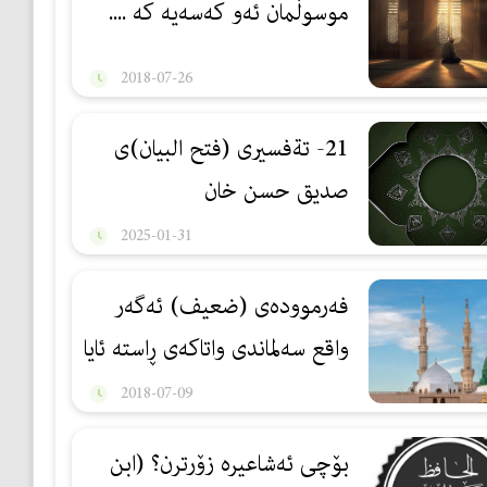
موسوڵمان ئەو كەسەیە كە ....
2018-07-26
21- تةفسيرى (فتح البيان)ى
صديق حسن خان
2025-01-31
فەرمووده‌ی (ضعیف) ئه‌گه‌ر
واقع سه‌لماندی واتاكه‌ی ڕاسته‌ ئايا
ده‌بێته‌ (صحیح)؟
2018-07-09
بۆچی ئەشاعیرە زۆرترن؟ (ابن