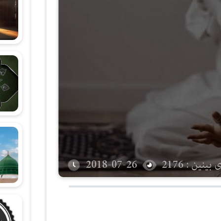
شەرحی هۆنراوەی (الجزرية)
زانستی قیرائات
وانەکانی تەجوید
بینین : 2176
2018-07-26