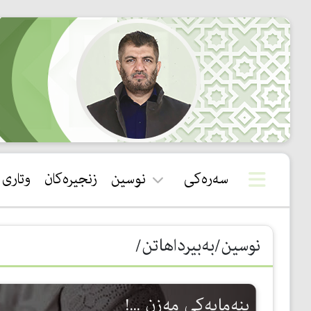
سەرەکی
نوسین
زنجیرەکان
وتاری
قورئان
نوسین/بەبیرداهاتن/
سوننەت
بیروباوەڕ
بنەمایەكی مەزن ...!