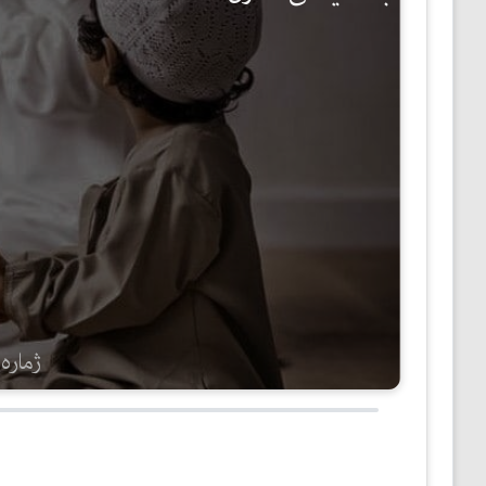
مێژوو
ئەدەب
ئافرەتان
بەبیرداهاتن
گشتی
ژمارەی 