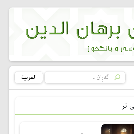
العربیة
ی تر