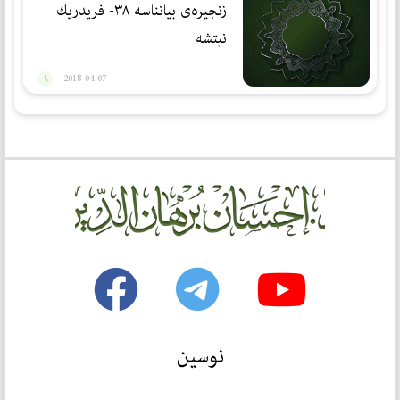
زنجیرەی بیانناسە ٣٨- فریدریك
نیتشه‌
2018-04-07
نوسین