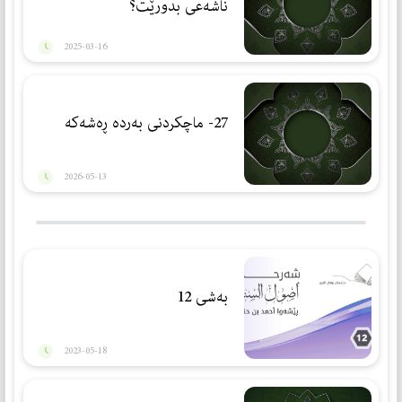
ناشەعی بدورێت؟
2025-03-16
27- ماچكردنی بەردە ڕەشەكە
2026-05-13
بەشی 12
2023-05-18