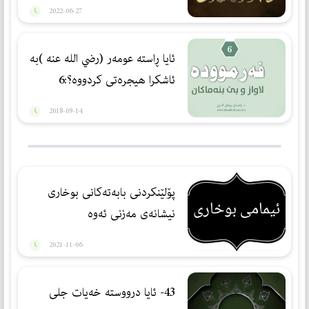
2022-06-27
ئایا ڕاسته‌ عومه‌ر (رضي الله عنه )به‌
ئاشكرا هیجره‌تی كردووه‌؟:6
2018-09-14
پۆلێنكردنی بابەتەكانی بوخاری
نیشانەی مەزنی ئەوە
2021-11-06
43- ئایا درووستە خەیات جلی