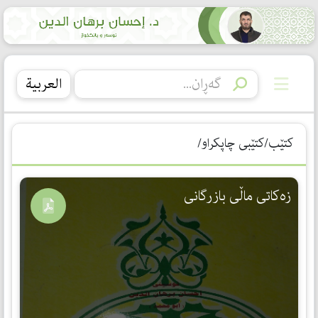
العربیة
کتێب/کتێبی چاپکراو/
زەكاتی ماڵی بازرگانی