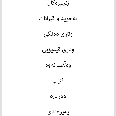
زنجیرەکان
تەجوید و قیرائات
وتاری دەنگی
وتاری ڤیدیۆیی
وەڵامدانەوە
کتێب
دەربارە
پەیوەندی