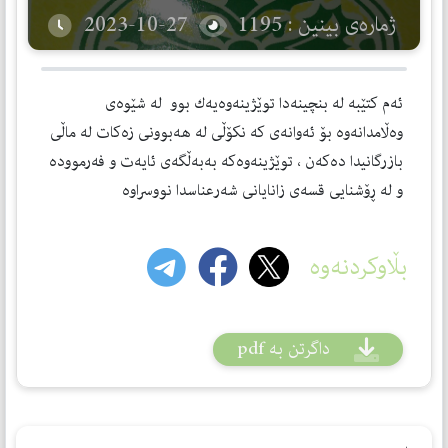
ژمارەی بینین : 1195
2023-10-27
ئەم كتێبە لە بنچینەدا توێژینەوەیەك بوو لە شێوەی
وەڵامدانەوە بۆ ئەوانەی كە نكۆڵی لە هەبوونی زەكات لە ماڵی
بازرگانیدا دەكەن ، توێژینەوەكە بەبەڵگەی ئایەت و فەرموودە
و لە ڕۆشنایی قسەی زانایانی شەرعناسدا نووسراوە
بڵاوکردنەوە
داگرتن بە pdf