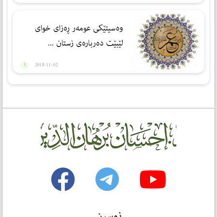
وه‌سیتێكی عومه‌ر ڕه‌زای خوای
لێبێت ده‌رباره‌ی زستان ...
2018-11-02
نوسین