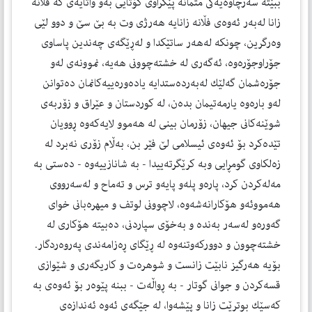
ببێته‌ سه‌رچاوه‌يه‌كى متمانه‌ پێكراوى كۆتايى به‌و واتايه‌ى كه‌ فڵانه‌
زانا له‌به‌ر ئه‌وه‌ى فڵانه‌ زانايه‌ هه‌رژى وت به‌ بێ سێ و دوو لێى
وه‌رگرين، چونكه‌ له‌هه‌ر ساتێكدا و له‌ڕێگه‌ى چه‌ندين پاساوى
جۆراوجۆره‌وه‌، ئه‌گه‌رى له‌ خشته‌چوونى هه‌يه‌، نموونه‌ى له‌و
جۆره‌شمان گه‌لێك له‌به‌رده‌ستدايه‌ ياده‌وره‌ييه‌كانمان ده‌توانن
له‌و باره‌وه‌ يارمه‌تيمان بده‌ن، له‌ كوردستان و عێراق و زۆربه‌ى
شوێنه‌كانى جيهان، زۆرمان بينى له‌ هه‌موو لايه‌كه‌وه‌ ڕوويان
تێده‌كرد بۆ ئه‌وه‌ى ئيسلامى لێ فێر بن، به‌ڵام زۆرى نه‌برد له‌
زه‌لكاوى گومڕايى وبه‌ كرێگرته‌ييدا - به‌ شانازييه‌وه‌ - ده‌ستى به‌
مه‌له‌كردن كرد، پاره‌و پله‌و پايه‌و ترس و ته‌ماح و له‌سه‌رووى
هه‌مووئه‌و هۆكارانه‌شه‌وه‌، لاچوونى لوتف و ميهره‌بانى خواى
گه‌وره‌و له‌سه‌ر به‌نده‌ و به‌خۆى سپاردنى، ده‌بيته‌ هۆكارى له‌
خشته‌چوون و دووركه‌وتنه‌وه‌ له‌ ڕێگاى ڕه‌زامه‌ندى په‌روه‌ردگار.
بۆيه‌ هه‌رگيز نابێت زانست و شوهره‌ت و كاريگه‌رى و شێوازى
قسه‌كردن و جوانى گوتار - به‌ ڕواڵه‌ت - ببنه‌ پێوه‌ر بۆ ئه‌وه‌ى به‌
كه‌سێك بوترێت زانا و پێشه‌وا، له‌ جێگه‌ى ئه‌وه‌ ئه‌ندازه‌ى