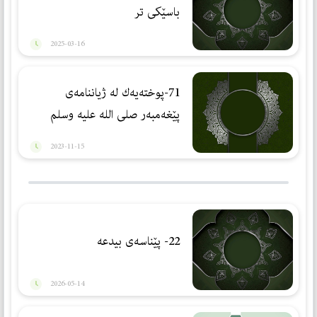
باسێكی تر
2025-03-16
71-پوختەیەك لە ژیاننامەی
پێغەمبەر صلی الله علیه وسلم
2023-11-15
22- پێناسەی بیدعە
2026-05-14