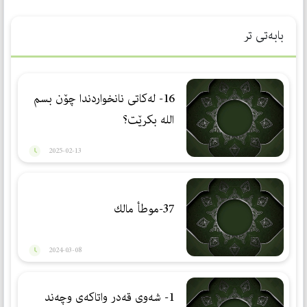
بابەتی تر
16- لەكاتی نانخواردندا چۆن بسم
الله بكرێت؟
2025-02-13
37-موطأ مالك
2024-03-08
1- شەوی قەدر واتاكەی وچەند