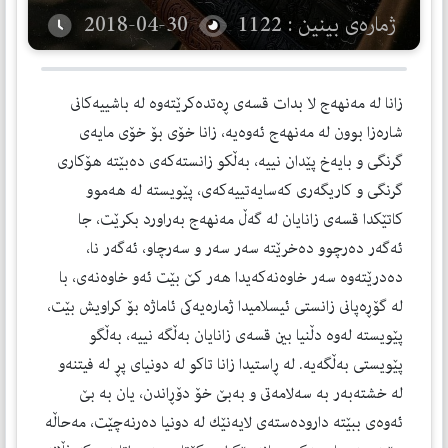
ژمارەی بینین : 1122
2018-04-30
زانا له‌ مه‌نهه‌ج لا بدات قسه‌ى ڕه‌تده‌كرێته‌وه‌ له‌ باشييه‌كانى
شاره‌زا بوون له‌ مه‌نهه‌ج ئه‌وه‌يه‌، زانا خۆى بۆ خۆى مايه‌ى
گرنگى و بايه‌خ پێدان نييه‌، به‌ڵكو زانسته‌كه‌ى ده‌بێته‌ هۆكارى
گرنگى و كاريگه‌رى كه‌سايه‌تييه‌كه‌ى، پێويسته‌ له‌ هه‌موو
كاتێكدا قسه‌ى زانايان له‌ گه‌ڵ مه‌نهه‌ج به‌راورد بكرێت، جا
ئه‌گه‌ر ده‌رچوو ده‌خرێته‌ سه‌ر سه‌ر و سه‌رچاو، ئه‌گه‌ر نا،
ده‌درێته‌وه‌ سه‌ر خاوه‌نه‌كه‌يدا هه‌ر كێ بێت ئه‌و خاوه‌نه‌ى، با
له‌ گۆڕه‌پانى زانستى ئيسلاميدا ژماره‌يه‌كى ئاماژه‌ بۆ كراويش بێت،
پێويسته‌ له‌وه‌ دڵنيا بين قسه‌ى زانايان به‌ڵگه‌ نييه‌، به‌ڵگو
پێويستى به‌ڵگه‌يه‌. له‌ ڕاستيدا زانا تاكو له‌ دونياى پڕ له‌ فيتنه‌و
له‌ خشته‌به‌ر به‌ سه‌لامه‌تى و به‌بێ خۆ دۆڕاندن، يان به‌ بێ
ئه‌وه‌ى ببێته‌ داروده‌سته‌ى لايه‌نێك له‌ دونيا ده‌رنه‌چێت، مه‌حاڵه‌