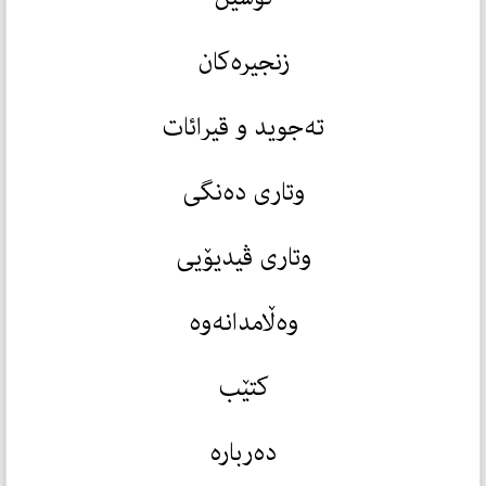
زنجیرەکان
تەجوید و قیرائات
وتاری دەنگی
وتاری ڤیدیۆیی
وەڵامدانەوە
کتێب
دەربارە