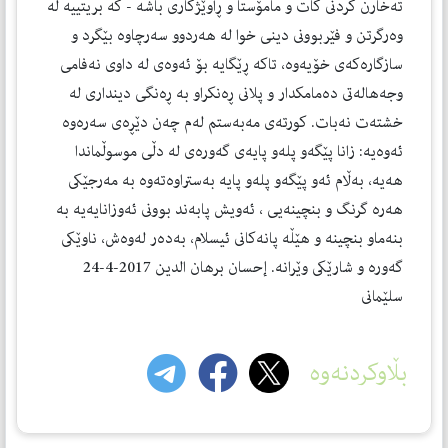
ته‌خارن كردنى كات و مامۆستا و ڕاوێژكارى باشه‌ - كه‌ بريتييه‌ له‌
وه‌رگرتن و فێربوونى دينى خوا له‌ هه‌ردوو سه‌رچاوه‌ بێگرد و
سازگاره‌كه‌ى خۆيه‌وه‌، تاكه‌ ڕێگايه‌ بۆ ئه‌وه‌ى له‌ داوى نه‌فامى
وجه‌هاله‌تى ده‌مامكدار و پلانى ڕه‌نكراو به‌ ڕه‌نگى ديندارى له‌
خشته‌ت نه‌بات. كورته‌ى مه‌به‌ستم له‌م چه‌ن دێڕه‌ى سه‌ره‌وه‌
ئه‌وه‌يه‌: زانا پێگه‌و پله‌و پايه‌ى گه‌وره‌ى له‌ دڵى موسوڵماندا
هه‌يه‌، به‌ڵام ئه‌و پێگه‌و پله‌و پايه‌ به‌ستراوه‌ته‌وه‌ به‌ مه‌رجێكى
هه‌ره‌ گرنگ و بنچينه‌يى ، ئه‌ويش پابه‌ند بوونى ئه‌وزانايه‌يه‌ به‌
بنه‌ماو بنچينه‌ و هێڵه‌ پانه‌كانى ئيسلام، به‌ده‌ر له‌وه‌ش، ناوێكى
گه‌وره‌ و شارێكى وێرانه‌. إحسان برهان الدين 2017-4-24
سلێمانى
بڵاوکردنەوە