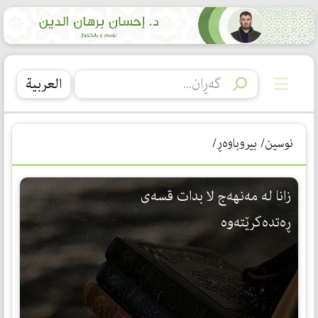
العربیة
نوسین/ بیروباوەڕ/
زانا له‌ مه‌نهه‌ج لا بدات قسه‌ى
ڕه‌تده‌كرێته‌وه‌