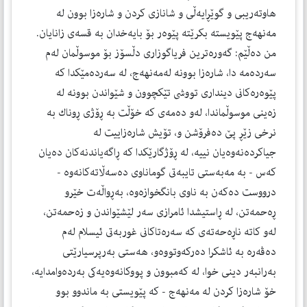
هاوته‌ريبى و گوێڕايه‌ڵى و شانازى كردن و شاره‌زا بوون له‌
مه‌نهه‌ج پێويسته‌ بكرێته‌ پێوه‌ر بۆ بايه‌خدان به‌ قسه‌ى زانايان.
من ده‌ڵێم: گه‌وره‌ترين فرياگوزارى دڵسۆز بۆ موسوڵمان له‌م
سه‌رده‌مه‌ دا، شاره‌زا بوونه‌ له‌مه‌نهه‌ج، له‌ سه‌رده‌مێكدا كه‌
پێوه‌ره‌كانى ديندارى تووشى تێكچوون و شێواندن بوونه‌ له‌
زه‌ينى موسوڵماندا، له‌و ده‌مه‌ى كه‌ خۆڵت به‌ ڕۆژى ڕوناك به‌
نرخى زێڕ پێ ده‌فرۆشن و، تۆيش شاره‌زاييت له‌
جياكرده‌نه‌وه‌يان نييه‌، له‌ ڕۆژگارێكدا كه‌ ڕاگه‌ياندنه‌كان ده‌يان
كه‌س - به‌ مه‌به‌ستى تايبه‌تى گوماناوى ده‌سه‌ڵاته‌كانه‌وه‌ -
درووست ده‌كه‌ن به‌ ناوى بانگخوازه‌وه‌، به‌ڕواڵه‌ت خێرو
ڕه‌حمه‌تن، له‌ ڕاستيشدا ئامرازى سه‌ر لێشێواندن و زه‌حمه‌تن،
له‌و كاته‌ ناڕه‌حه‌ته‌ى كه‌ سه‌ره‌تاكانى غوربه‌تى ئيسلام له‌م
ده‌ڤه‌ره‌ به‌ ئاشكرا ده‌ركه‌وتووه‌و، هه‌ستى به‌رپرسيارێتى
به‌رانبه‌ر دينى خوا، له‌ كه‌مبوون و پووكانه‌وه‌يه‌كى به‌رده‌وامدايه‌،
خۆ شاره‌زا كردن له‌ مه‌نهه‌ج - كه‌ پێويستى به‌ ماندوو بوو