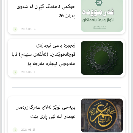
حوكمى ئاهه‌نگ گێڕان له‌ شه‌وى
به‌رات:26
2018-04-12
زنجیره‌ باسی ئیجازه‌ی
قورئانخوێندن: (ئه‌ڵقه‌ی سێیه‌م) ئایا
هه‌بوونی ئیجازه‌ مه‌رجه‌ بۆ
فێركردنی قورئان؟
2018-04-10
بایەخی نوێژ لەلای سەرگەورەمان
عومەر الله لێی ڕازی بێت
2024-01-28