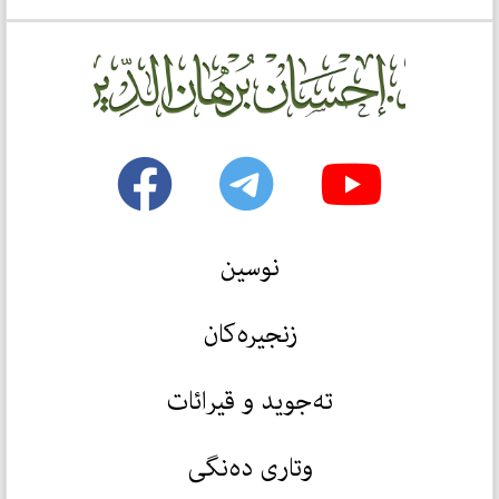
نوسین
زنجیرەکان
تەجوید و قیرائات
وتاری دەنگی