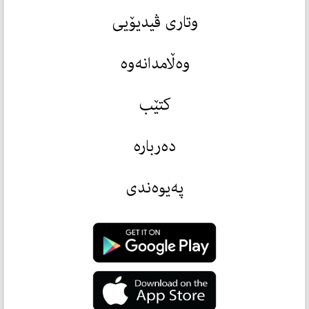
وتاری ڤیدیۆیی
وەڵامدانەوە
کتێب
دەربارە
پەیوەندی