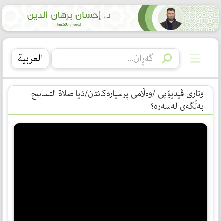
العربیة
وتاری ڤیدیۆیی /وەڵامی پرسیارەكانتان/ئایا صلاة التسابیح
بەڵگەی لەسەرە؟