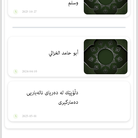
وسلم
2023-10-27
أبو حامد الغزالي
2024-04-16
دڵۆپێك لە دەریای نالەباریی
دەمارگیری
2025-05-01