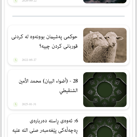
2026-06-22
حوكمی پەشیمان بوونەوە لە كردنی
قوربانی کردن چییە؟
2022-06-27
28 - (أضواء البيان) محمد الأمين
الشنقيطي
2025-01-31
6: ئه‌وه‌ی ڕاسته‌ ده‌رباره‌ی
ڕه‌چه‌ڵه‌كی پێغه‌مبه‌ر صلی الله علیه