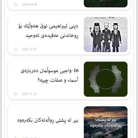
2018-04-08
دینی ئیبراهیمی نوێ هەوڵێك بۆ
ڕوخاندنی عەقیدەی تەوحید
2023-10-27
16-واجبی موسوڵمان دەربارەی
أسماء و صفات چییە؟
2023-11-22
بیر لە پشتی ڕواڵەتەكان بكەرەوە