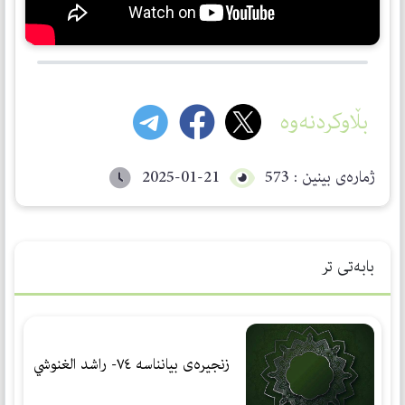
بڵاوکردنەوە
ژمارەی بینین : 573
2025-01-21
بابەتی تر
زنجیرەی بیانناسە ٧٤- راشد الغنوشي