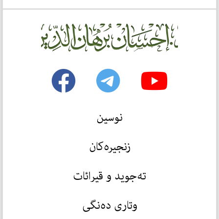
نوسین
زنجیرەکان
تەجوید و قیرائات
وتاری دەنگی