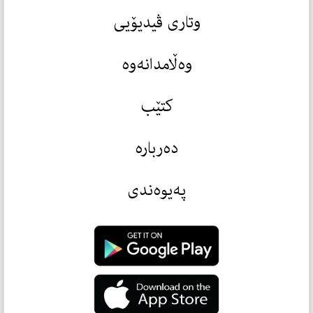
وتاری ڤیدیۆیی
وەڵامدانەوە
کتێب
دەربارە
پەیوەندی