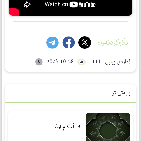
بڵاوکردنەوە
ژمارەی بینین : 1111
2023-10-28
بابەتی تر
9- أحكام المدّ