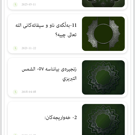
2025-05-11
11-بەڵگەی ناو و سیفاتەكانی الله
تعالى چییە؟
2023-11-22
زنجیرەی بیانناسە ٥٧- الشمس
التبریزي
2018-04-08
2- خەواریجەكان: