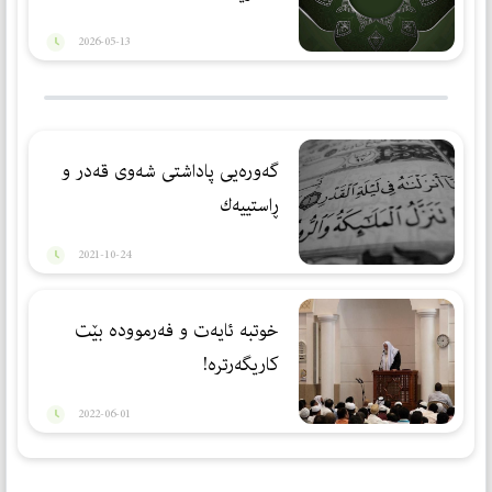
2026-05-13
گەورەیی پاداشتی شەوی قەدر و
ڕاستییەك
2021-10-24
خوتبە ئایەت و فەرموودە بێت
كاریگەرترە!
2022-06-01