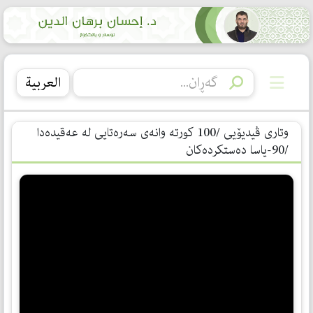
العربیة
وتاری ڤیدیۆیی /100 کورتە وانەی سەرەتایی لە عەقیدەدا
/90-یاسا دەستكردەكان