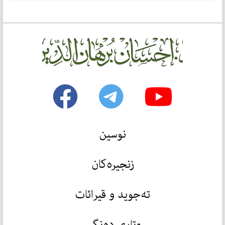
نوسین
زنجیرەکان
تەجوید و قیرائات
وتاری دەنگی