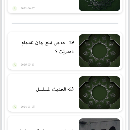
2022-06-27
29- حەجی تمتع چۆن ئەنجام
دەدرێت ؟
2026-05-13
53- الحديث المسلسل
2024-03-08