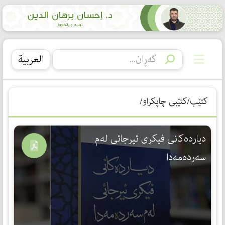
العربیة
کتێب/کتێبی چاپکراو/
دیاردەكانی فیكری ئیرجائی لەم
سەردەمەدا