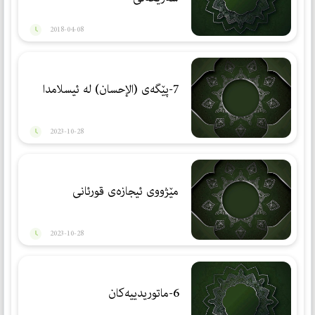
2018-04-08
7-پێگەی (الإحسان) لە ئیسلامدا
2023-10-28
مێژووی ئیجازه‌ی قورئانی
2023-10-28
6-ماتوریدییەكان