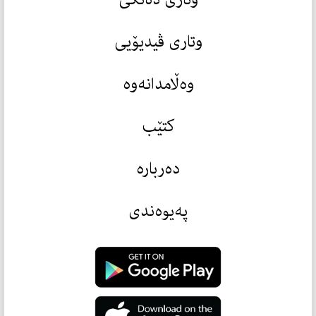
وتاری ڤیدیۆیی
وەڵامدانەوە
کتێب
دەربارە
پەیوەندی