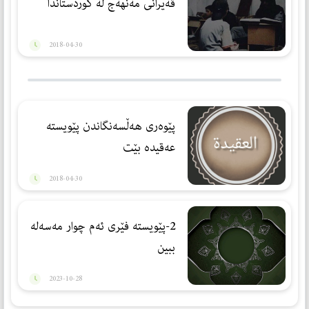
قه‌یرانی مه‌نهه‌ج له‌ كوردستاندا
2018-04-30
پێوه‌ری هه‌ڵسه‌نگاندن پێویسته‌
عه‌قیده‌ بێت
2018-04-30
2-پێویستە فێری ئەم چوار مەسەلە
ببین
2023-10-28