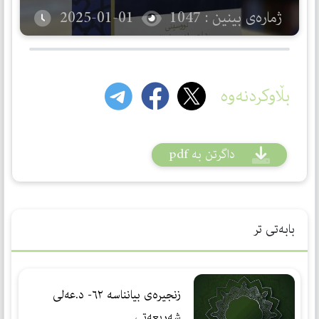
ژمارەی بینین : 1047
2025-01-01
بڵاوکردنەوە
داگرتن بە pdf
بابەتی تر
زنجیرەی بیانناسە ٦٢- د.عه‌لی
شه‌ریعه‌تی