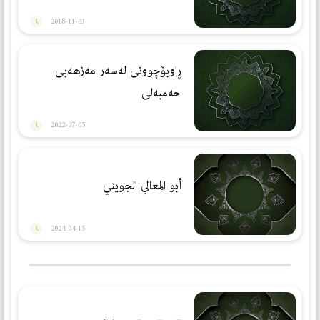
2018-11-03
ڕاوبۆچوونی لەسەر مەزهەبی
حەمبەلی
2022-07-05
أبو المعالي الجویني
2024-04-15