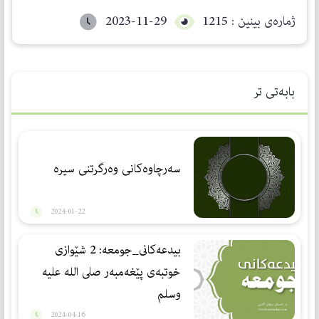
ژمارەی بینین : 1215
2023-11-29
بابەتی تر
سەرچاوەكانی وەرگرتنی سیرە
2024-01-22
بيدعه‌كانى_جومعه: 2 شێوازى
خوتبه‌ى پێغه‌مبه‌ر صلى الله عليه
وسلم
2024-04-16