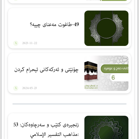
49-طاغوت مەعنای چییە؟
2023-11-22
چۆنێتی و ئەركەكانی ئیحرام كردن
2024-05-23
زنجیرەی کتێب و سەرچاوەکان: 53
:مذاهب التفسیر الإسلامي