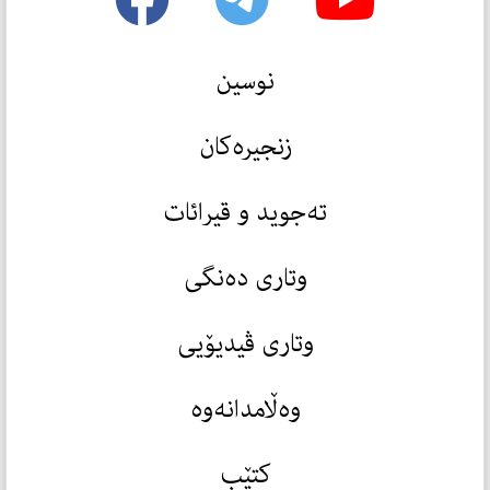
نوسین
زنجیرەکان
تەجوید و قیرائات
وتاری دەنگی
وتاری ڤیدیۆیی
وەڵامدانەوە
کتێب