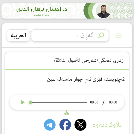
العربیة
وتاری دەنگی/شەرحى الأصول الثلاثة/
2-پێویستە فێری ئەم چوار مەسەلە ببین
/
00:00
00:00
بڵاوکردنەوە