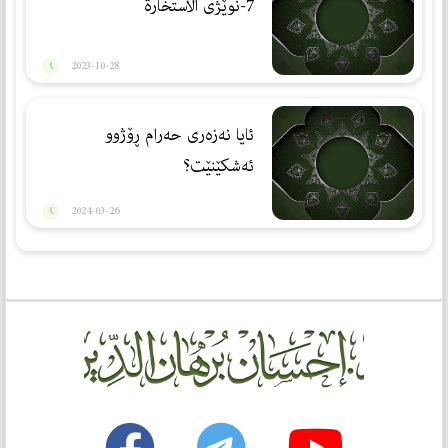
7-نوێژی الاستخارة
2023-10-28
ئایا نەزەری حەرام ڕۆژوو
ئەشكێنێت؟
2024-03-26