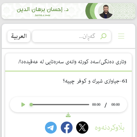
العربیة
وتاری دەنگی/سەد كورتە وانەی سەرەتایی لە عەقیدەدا/
61-جیاوازی شیرك و كوفر چییە؟
/
00:00
00:00
بڵاوکردنەوە