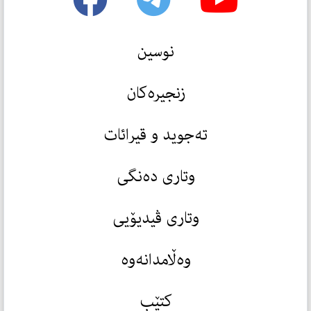
نوسین
زنجیرەکان
تەجوید و قیرائات
وتاری دەنگی
وتاری ڤیدیۆیی
وەڵامدانەوە
کتێب