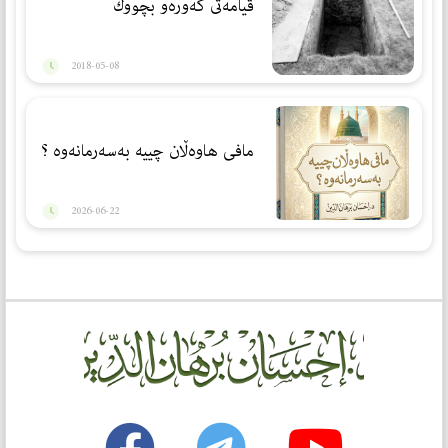
قيامه‌تى گه‌وره‌و بچووك
2018-05-08
مافی هاوەڵان چییە بەسەرمانەوە ؟
2026-06-22