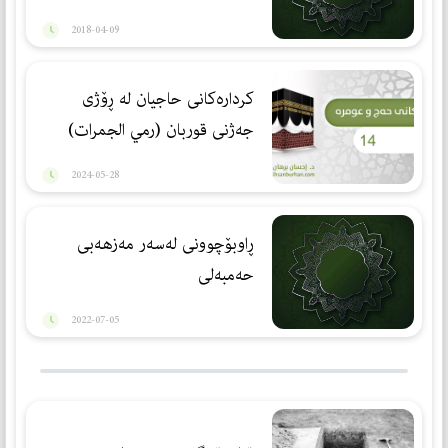
2018-04-09
كردارەكانی حاجیان لە ڕۆژی
جەژنی قوربان (رمي الجمرات)
2024-05-28
ڕاوبۆچوونی لەسەر مەزهەبی
حەمبەلی
2022-07-05