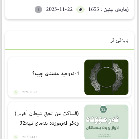
ژمارەی بینین : 1653
2023-11-22
بابەتی تر
4-تەوحید مەعنای چییە؟
2023-11-22
(الساكت عن الحق شيطان أخرس)
وه‌كو فه‌رمووده‌ بنه‌ماى نييه‌:32
2018-04-12