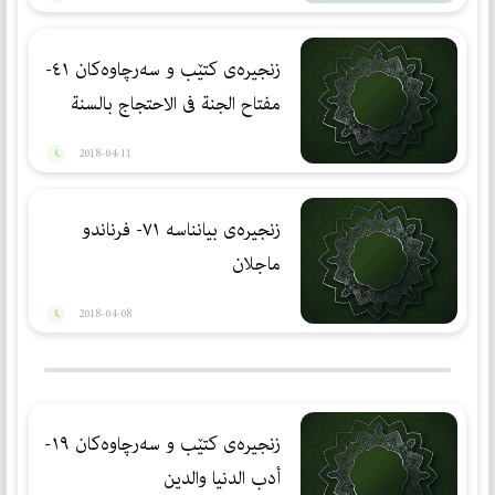
زنجیرەی کتێب و سەرچاوەکان ٤١-
مفتاح الجنة فى الاحتجاج بالسنة
2018-04-11
زنجیرەی بیانناسە ٧١- فرناندو
ماجلان
2018-04-08
زنجیرەی کتێب و سەرچاوەکان ١٩-
أدب الدنيا والدين