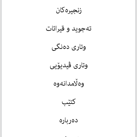
زنجیرەکان
تەجوید و قیرائات
وتاری دەنگی
وتاری ڤیدیۆیی
وەڵامدانەوە
کتێب
دەربارە