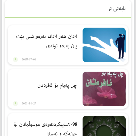
بابەتی تر
لادان هه‌ر لادانه‌ به‌ره‌و شلی بێت
یان به‌ره‌و توندی
2018-07-01
چل پەیام بۆ ئافرەتان
2023-10-27
98-لاساییکردنەوەی موسوڵمانان بۆ
جولەکە و نەساڕا