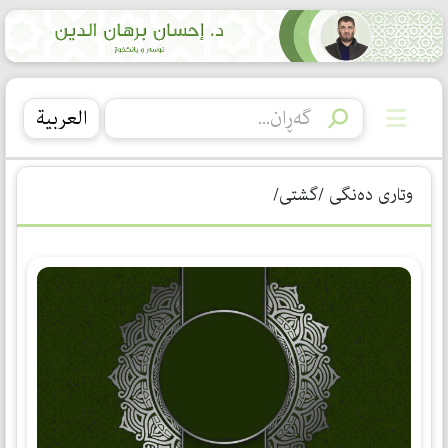
العربیة
وتاری دەنگی /گشتی/