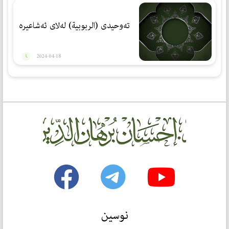
تەوحیدی (الربوبیة) لەلای ئەشاعیرە
2024-04-18
نوسین