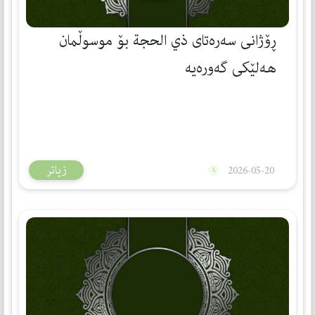
ڕۆژانی سەرەتای ذي الحجة بۆ موسوڵمان
هەلێكی گەورەیە
زیاتر
2026-05-20