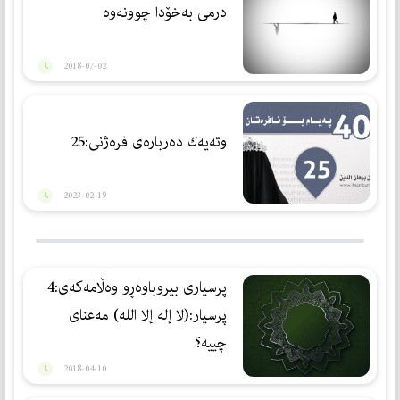
درمی به‌خۆدا چوونه‌وه‌
2018-07-02
وتەیەك دەربارەی فرەژنی:25
2023-02-19
پرسیاری بیروباوه‌ڕو وه‌ڵامه‌كه‌ی:4
پرسیار:(لا إله إلا الله) مه‌عنای
چییه‌؟
2018-04-10