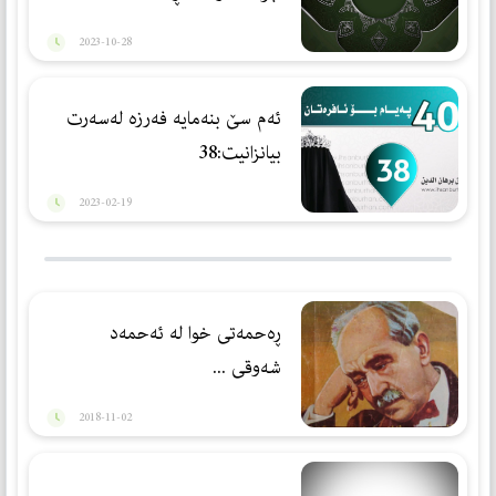
2023-10-28
ئەم سێ بنەمایە فەرزە لەسەرت
بیانزانیت:38
2023-02-19
ڕه‌حمه‌تی خوا له‌ ئه‌حمه‌د
شه‌وقی ...
2018-11-02