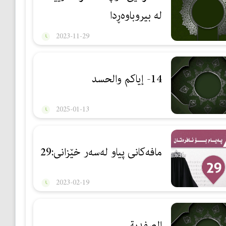
لە بیروباوەڕدا
2023-11-29
14- إياكم والحسد
2025-01-13
مافەكانی پیاو لەسەر خێزانی:29
2023-02-19
الصفدیة