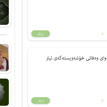
زیاتر
 دوای وەفاتی خۆشەویستەكەی ئیتر
ا
زیاتر