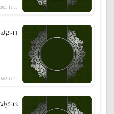
2023-11-01
11-كۆڵەكەی یەكەم
2023-11-01
12-كؤڵەكەی دووەم