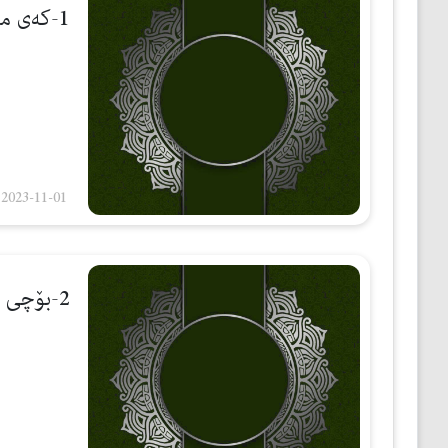
1-كه‌ی موسوڵمانان سه‌رئه‌كه‌ون؟
مێژوو
ئەدەب
ئافرەتان
بەبیرداهاتن
2023-11-01
گشتی
2-بۆچی اللە تعلی قورئانی دابەزاندووه