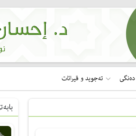
 دەنگی
تەجوید و قیرائات
ئجازەی قورئان خوێندن
بابەت
جوان خوێندنەوەی سوڕەتی
فاتیحە