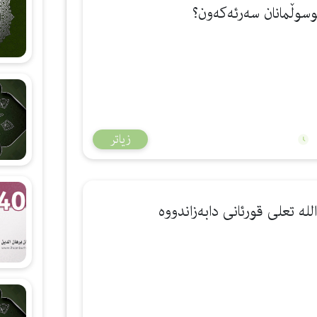
شەرحی هۆنراوەی (الجزرية)
زانستی قیرائات
وانەکانی تەجوید
زیاتر