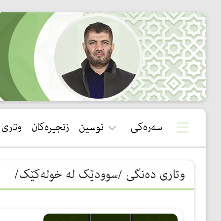
سەرەکی
نوسین
زنجیرەکان
وتاری
قورئان
وتاری دەنگی /سوودێک لە خولەکێک/
سوننەت
بیروباوەڕ