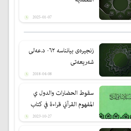
2025-01-07
زنجیرەی بیانناسە ٦٢- د.عه‌لی
شه‌ریعه‌تی
2018-04-08
سقوط الحضارات والدول ي
المفهوم القرآني قراءة في كتاب
التفسير الاسلامي للتاريخ
2023-10-27