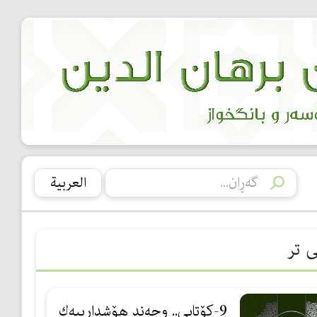
العربیة
ی تر
9-كۆتایی.. وچەند هۆشدارییەك