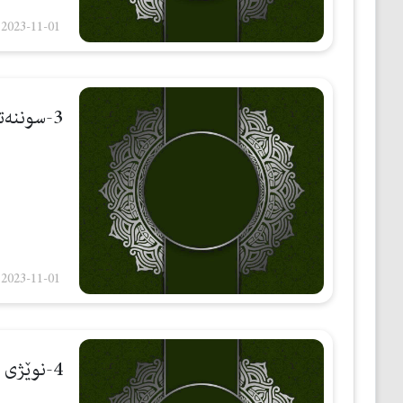
2023-11-01
3-سوننەتی وەسێت كردن
2023-11-01
4-نوێژی تەوبه