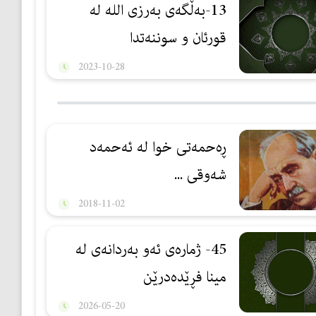
13-بەڵگەی بەرزی اللە لە
قورئان و سوننەتدا
2023-10-28
ڕه‌حمه‌تی خوا له‌ ئه‌حمه‌د
شه‌وقی ...
2018-11-02
45- ژمارەی ئەو بەردانەی لە
مینا فڕێدەدرێن
2026-05-20