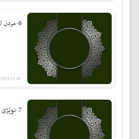
6-مردن لەڕۆژی جومعه
2023-11-01
7-نوێژی (الاستخارة)