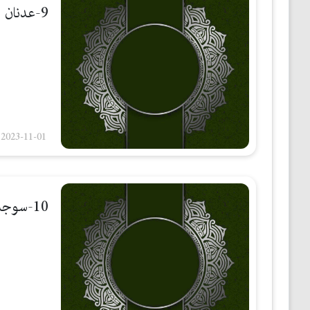
9-عدنان ابراهیم
2023-11-01
10-سوجدەی شوكر