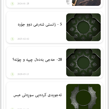
2024-01-28
5 - زانستی شەرعی دوو جۆرە
2025-02-02
28- حەجی بەدەل چییە و چۆنە؟
2026-05-13
تەجویدی كردەیی سوڕەتی عبس