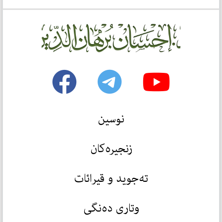
نوسین
زنجیرەکان
تەجوید و قیرائات
وتاری دەنگی