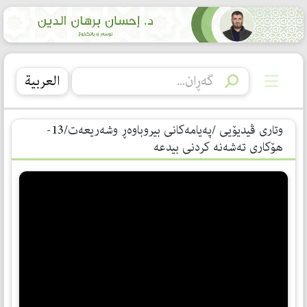
العربیة
وتاری ڤیدیۆیی /پەیامەكانی بیروباوەڕ وشەریعەت/13-
هۆكاری تەشەنە كردنی بیدعە