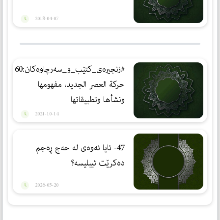
2018-04-07
#زنجيره‌ى_كتێب_و_سه‌رچاوه‌كان:60
حركة العصر الجديد، مفهومها
ونشأها وتطبيقاتها
2021-10-14
47- ئایا ئەوەی لە حەج ڕەجم
دەكرێت ئیبلیسە؟
2026-05-20