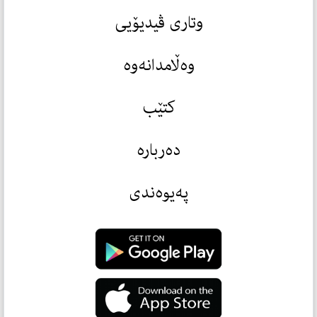
وتاری ڤیدیۆیی
وەڵامدانەوە
کتێب
دەربارە
پەیوەندی