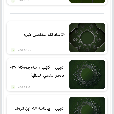
2023-11-05
25عباد الله المخلصین كێن؟
2026-05-14
زنجیرەی کتێب و سەرچاوەکان ٣٧-
معجم المناهي اللفظية
2018-04-10
زنجیرەی بیانناسە ٤٧- ابن الراوندي