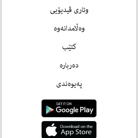
وتاری ڤیدیۆیی
وەڵامدانەوە
کتێب
دەربارە
پەیوەندی