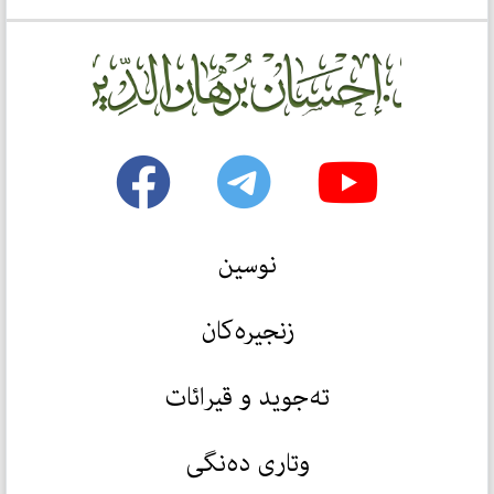
نوسین
زنجیرەکان
تەجوید و قیرائات
وتاری دەنگی