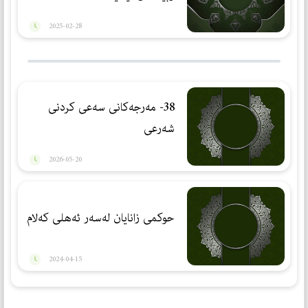
2025-02-28
38- مەرجەكانی سەعی كردنی
شەرعی
2026-05-20
حوكمی زانایان لەسەر ئەهلی كەلام
2024-04-15