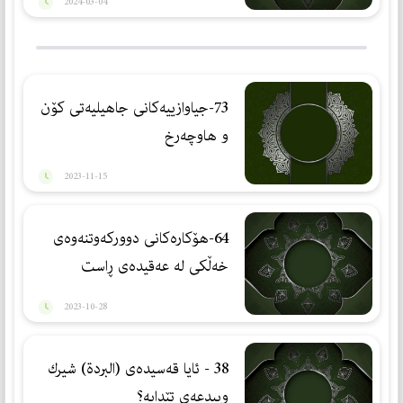
2024-03-04
73-جیاوازییەكانی جاهیلیەتی كۆن
و هاوچەرخ
2023-11-15
64-هۆکارەکانی دوورکەوتنەوەی
خەڵکی لە عەقیدەی ڕاست
2023-10-28
38 - ئایا قەسیدەی (البردة) شیرك
وبیدعەی تێدایە؟