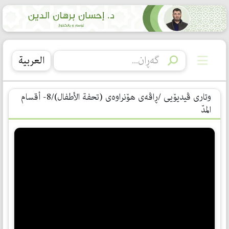
العربیة
وتاری ڤیدیۆیی /ڕاڤەی هۆنراوەی (تحفة الأطفال)/8- أقسام
المدّ