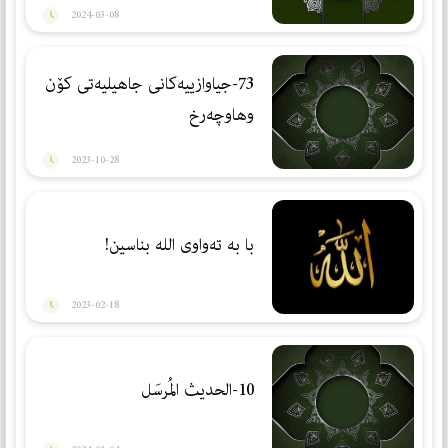
2024-03-08
73-جیاوازییەکانی جاهیلیەتی کۆن
وهاوچەرخ
2023-10-28
با بە تەواوی الله بناسین!
2023-02-18
10-الحديث المُرسَل