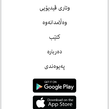
وتاری ڤیدیۆیی
وەڵامدانەوە
کتێب
دەربارە
پەیوەندی