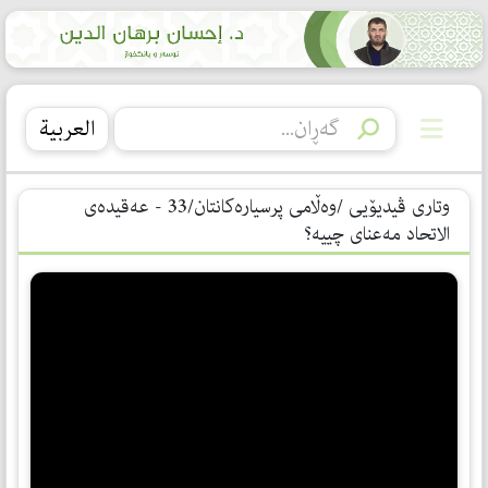
العربیة
وتاری ڤیدیۆیی /وەڵامی پرسیارەكانتان/33 - عەقیدەی
الاتحاد مەعنای چییە؟