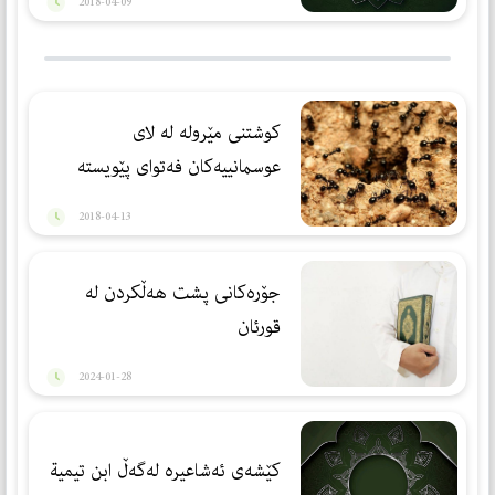
2018-04-09
كوشتنی مێروله‌ له‌ لای
عوسمانییه‌كان فه‌توای پێویسته‌
2018-04-13
جۆرەكانی پشت هەڵكردن لە
قورئان
2024-01-28
كێشەی ئەشاعیرە لەگەڵ ابن تیمیة