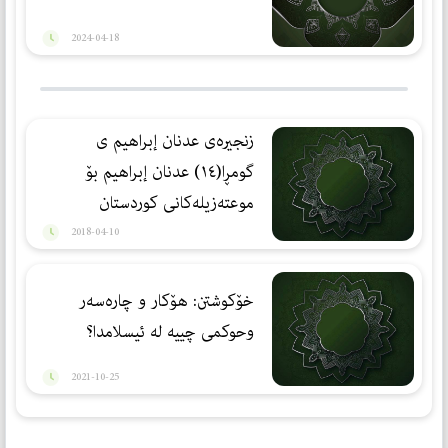
2024-04-18
زنجيره‌ى عدنان إبراهيم ى
گومڕا(١٤) عدنان إبراهیم بۆ
موعته‌زیله‌كانی كوردستان
فریادره‌س بوو
2018-04-10
خۆكوشتن: هۆكار و چاره‌سه‌ر
وحوكمی چییە له‌ ئیسلامدا؟
2021-10-25