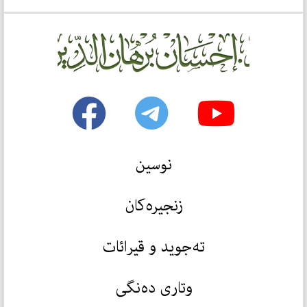
نوسین
زنجیرەکان
تەجوید و قیرائات
وتاری دەنگی