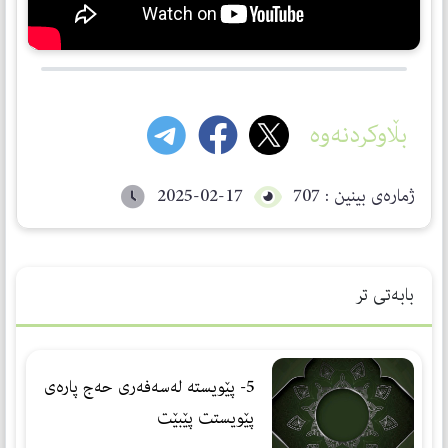
بڵاوکردنەوە
ژمارەی بینین : 707
2025-02-17
بابەتی تر
5- پێویستە لەسەفەری حەج پارەی
پێویستت پێبێت