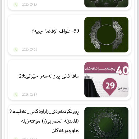
2026-05-13
50- طواف الإفاضة چییە؟
2026-05-20
مافەكانی پیاو لەسەر خێزانی:29
2023-02-19
ڕوونكردنه‌وه‌ی_زاراوه‌كانی_عه‌قیده‌:29
(المعتزلة العصریون) موعته‌زیله‌
هاوچه‌رخه‌كان