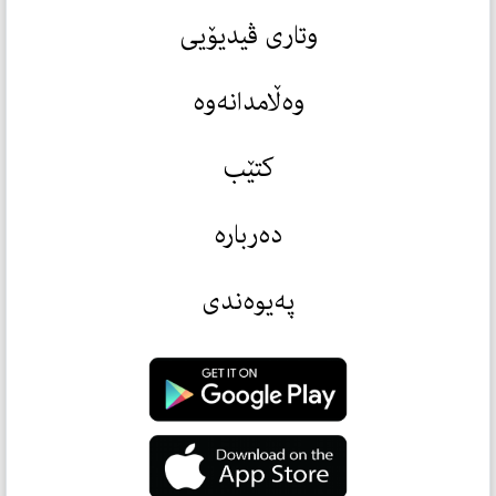
وتاری ڤیدیۆیی
وەڵامدانەوە
کتێب
دەربارە
پەیوەندی