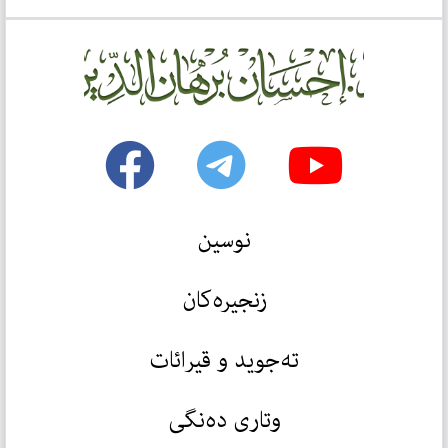
نوسین
زنجیرەکان
تەجوید و قیرائات
وتاری دەنگی