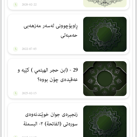
2020-02-22
ڕاوبۆچوونی لەسەر مەزهەبی
حەمبەلی
2022-07-05
29 - (ابن حجر الهيتمي ) كێیە و
عەقیدەی چۆن بووە؟
2025-02-15
زنجیره‌ی جوان خوێندنه‌وه‌ی
سوره‌تی (الفاتحة) ٢- البسملة