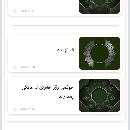
2026-05-13
6- الإسناد
2024-03-08
حوکمی زۆر خەوتن لە مانگی
ڕەمەزاندا
2024-03-26