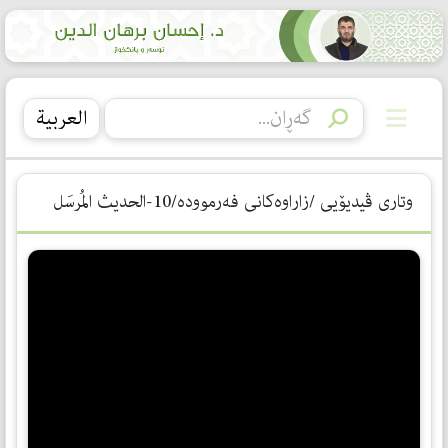
العربیة
وتاری ڤیدیۆیی /زاراوەكانی فەرموودە/10-الحديث المُرسَل