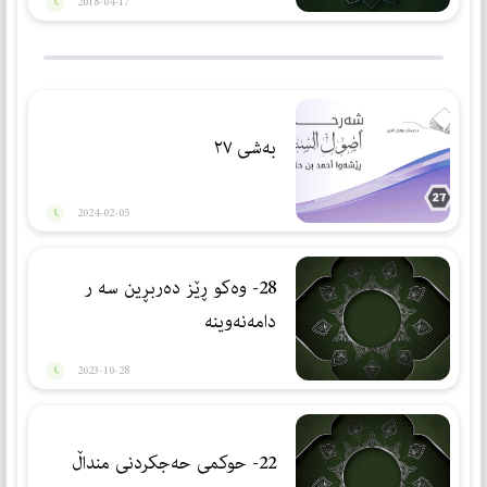
2018-04-17
بەشی ٢٧
2024-02-05
28- وەكو ڕێز دەربڕین سه ر
دامەنەوینه
2023-10-28
22- حوكمی حەجكردنی منداڵ