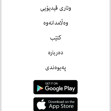
وتاری ڤیدیۆیی
وەڵامدانەوە
کتێب
دەربارە
پەیوەندی