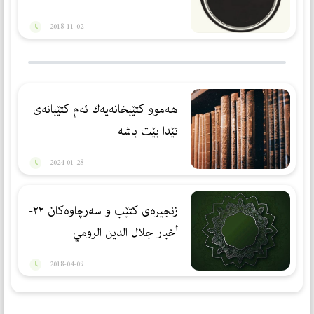
2018-11-02
هەموو كتێبخانەیەك ئەم كتێبانەی
تێدا بێت باشە
2024-01-28
زنجیرەی کتێب و سەرچاوەکان ٢٢-
أخبار جلال الدين الرومي
2018-04-09