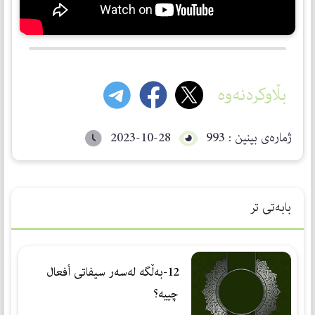
بڵاوکردنەوە
ژمارەی بینین : 993
2023-10-28
بابەتی تر
12-بەڵگە لەسەر سیفاتی أفعال
چییە؟