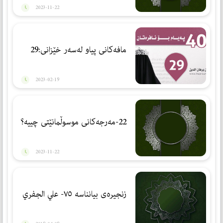
2023-11-22
مافەكانی پیاو لەسەر خێزانی:29
2023-02-19
22-مەرجەكانی موسوڵمانێتی چییە؟
2023-11-22
زنجیرەی بیانناسە ٧٥- علي الجفري