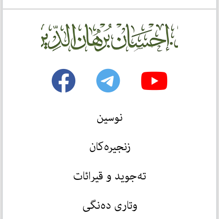
نوسین
زنجیرەکان
تەجوید و قیرائات
وتاری دەنگی