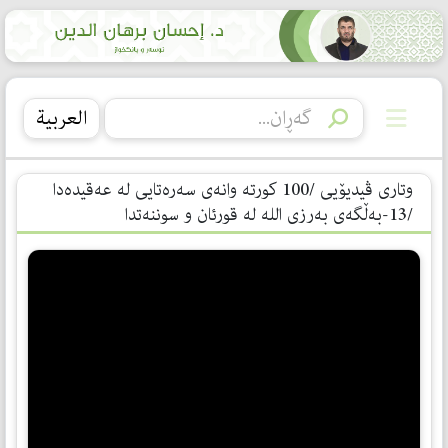
العربیة
وتاری ڤیدیۆیی /100 کورتە وانەی سەرەتایی لە عەقیدەدا
/13-بەڵگەی بەرزی اللە لە قورئان و سوننەتدا