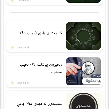
2018-04-08
5-پوختەی واتای (من ربك؟)
2023-10-28
زنجیرەی بیانناسە ١٧- نجیب
محفوظ
2018-04-05
مه‌سنه‌وی له‌ دیدی مه‌لا جامي