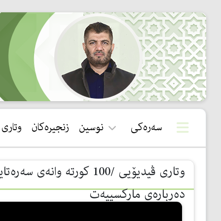
سەرەکی
نوسین
زنجیرەکان
وتاری
قورئان
سوننەت
دەربارەی مارکسییەت
بیروباوەڕ