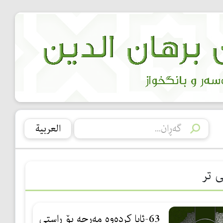
العربیة
ی تر
63-ئایا كردەوە مەرجە بۆ ڕاستی