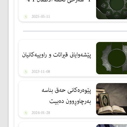
2025-05-11
پێشەوايانى قيرائات و راوييەكانيان
2023-11-08
پێوەرەكانی حەق بناسە
بەرچاوڕوون دەبیت
2024-01-28