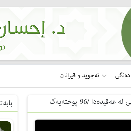
 دەنگی
تەجوید و قیرائات
ئجازەی قورئان خوێندن
وتاری ڤیدیۆیی /100 کورتە وانەی سەرەتایی لە عەقیدەدا /96-پوختەیەک
بابەت
جوان خوێندنەوەی سوڕەتی
فاتیحە