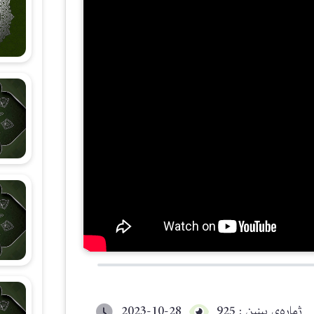
شەرحی هۆنراوەی (الجزرية)
زانستی قیرائات
وانەکانی تەجوید
ژمارەی بینین : 925
2023-10-28