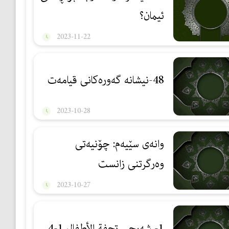
ئیمان؟
2023-11-22
48-نیشانە گەورەکانی قیامەت
2023-10-28
وانه‌ی سێیه‌م: چۆنیه‌تی
وه‌رگرتنی زانست
2023-10-27
1- شەرحی تحفة الأطفال 1-4