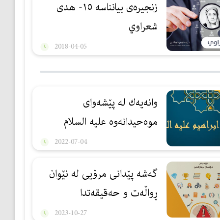
زنجیرەی بیانناسە ١٥- هدی
شعراوي
2018-04-05
وانەیەك لە پێشەوای
موەحیدانەوە علیه السلام
2022-07-04
گەشە پێدانی مرۆیی لە نێوان
ڕواڵەت و حەقیقەتدا
2023-10-27