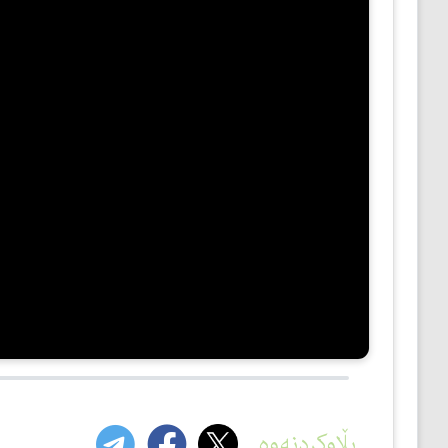
مێژوو
ئەدەب
ئافرەتان
بەبیرداهاتن
گشتی
بڵاوکردنەوە