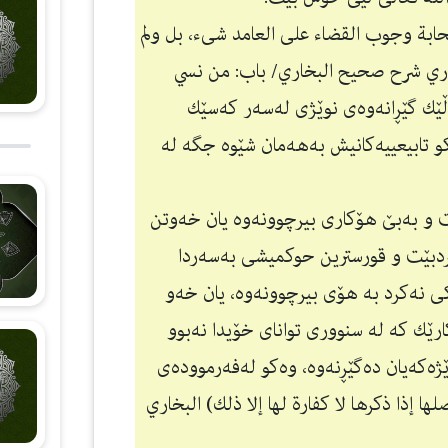
بة وجوب القضاء علی العامد شیء، بل ولم
لباري شرح صحيح البخاري/ باب: من نسي
اوەڵێك گێڕانەوەی نوێژی لەسەر كەسێك
و تابیعییەكانیش بەهەمان شێوە جگە لە
 و بەبێ هۆكاری بیرچوونەوە یان خەوتن
ردبێت و قورسترین حوكمیشی بەسەردا
ێكی نەكرد بە هۆی بیرچوونەوە، یان خەو
ارێك كە لە سنووری توانای خۆیدا نەبوو
وێژەكەیان دەگێڕنەوە، وەكو لەفەرموودەی
ا إذا ذكرها لا كفارة لها إلا ذلك) البخاري