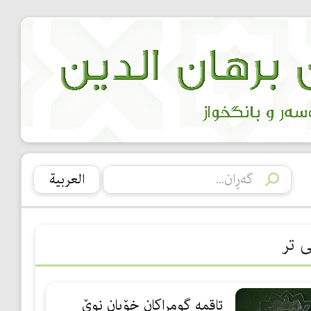
العربیة
ی تر
تاقمە گومڕاكان خۆیان نوێ