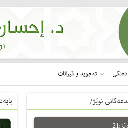
 دەنگی
تەجوید و قیرائات
ئجازەی قورئان خوێندن
بابەت
دعەکانی نوێژ/
جوان خوێندنەوەی سوڕەتی
فاتیحە
:21