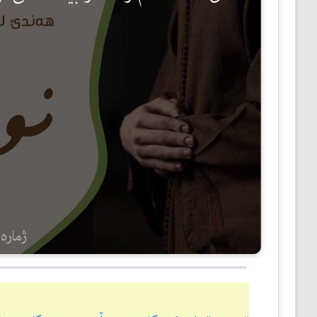
مێژوو
ئەدەب
ئافرەتان
بەبیرداهاتن
گشتی
ژمارەی 