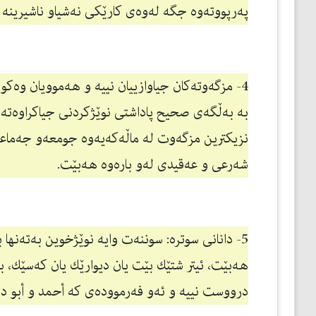
پەرپووتەوە جگە لەوەی كارێكی نەشیاو ناشیرینە س
4- مزگەوتەكان جیاوازییان نییە و هەموویان وە
بە بەڵگەی صحیح پاداشتی نوێژكردنی جیاكراوەتەوە،
نزیكترین مزگەوت لە ماڵەكەیەوە جومعەو جەماع
شەرعی و عەقیدی لەو بارەوە هەبێت.
5- دانانی سوترە: سوننەت وایە نوێژخوین بەتەنه
هەبێت، ئیتر شتێك بێت یان دیوارێك یان كەسێك، ب
درووست نییە و ئەو فەرموودەی كە أحمد و أبو داود 