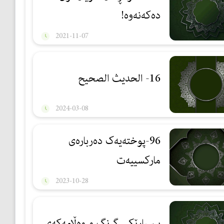
دەكەنەوە!
2021-11-07
16- الحديث الصحيح
2024-03-08
96-پوختەیەک دەربارەی
مارکسییەت
2023-10-28
پرسیارێكی گرنگ و وه‌ڵامه‌كه‌ی