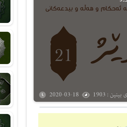
شەرحی هۆنراوەی (الجزرية)
زانستی قیرائات
وانەکانی تەجوید
بینین : 1903
2020-03-18