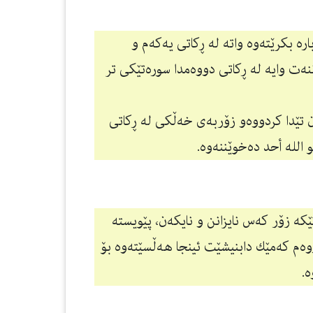
ارە بكرێتەوە واتە لە ڕكاتی یەكەم و
ەت وایە لە ڕكاتی دووەمدا سورەتێكی تر
تێدا كردووەو زۆربەی خەڵكی لە ڕكاتی
الله أحد دەخوێننەوە.
كە زۆر كەس نایزانن و نایكەن، پێویستە
ەم كەمێك دابنیشێت ئینجا هەڵسێتەوە بۆ
ە.