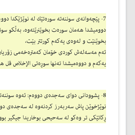
7- پێچەوانەی سوننەتە سورەتێك لە نوێژێكدا دووب
دوومیشدا هەمان سورەت بخوێنرێتەوە، بەڵكو سونن
بخوێنێت و لەوەی یەكەم كورتتر بێت،
ئەم مەسەلەش كوردی خۆمان كەمترەخەمی زۆریان 
یەكەم و دووەمیشدا تەنها سوڕەتی الإخلاص قل هو 
8- پشوودانی دوای سەجدەی دووەم: ئەوە سوننەتێ
نوێژخوێن پاش سەربەرز كردنەوە لە سەجدەی دوو
ڕكاتێكی تر وەكو لە سەحیحی بوخاریدا جیگیر بوو