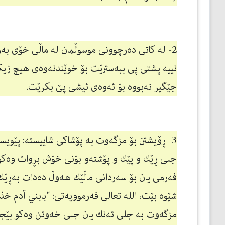
2- لە كاتی دەرچوونی موسوڵمان لە ماڵی خۆی 
نییە پشتی پی ببەسترێت بۆ خوێندنەوەی هیچ زیك
جێگیر نەبووە بۆ ئەوەی ئیشی پێ بكرێت.
3- ڕۆیشتن بۆ مزگەوت بە پۆشاكی شاییستە: پێوی
جلی ڕێك و پێك و پۆشتەو بۆنی خۆش بڕوات وەكو
فەرمی یان بۆ سەردانی ماڵێك هەوڵ دەدات بەڕێك
شێوە بێت، الله تعالی فەرموویەتی: "بابني آدم خذ
مزگەوت بە جلی تەنك یان جلی خەوتن وەكو بێجام