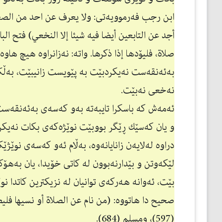
ابن رجب فەرموویەتی: ولا یعرف عن احد من الصحا
أجد عن التابعین أیضا فیه شیئا إلا النخعي) فتح ا
صلاة، فلیۆدها إذا ذكرها. واتە: نەزانراوە هیچ ه
بەئەنقەست نەیكردبێت بە پێویست زانیبێت، بەڵك
نەخعی نەبێت.
ئەمەش كە باسكرا تایبەتە بەو كەسەی بەئەنقەست
و یان كەسێك ڕێگر بووبێت نوێژەكەی بكات نەیك
دراوە لەلایەن زانایانەوە، بەڵام ئەو كەسەی نوێژ
لێكەوتن و بێدارنەبوون لە كاتی خۆیدا، یان بەهۆك
بێت، ئەوانە هەركەی توانیان لە نزیكترین كاتدا ن
صحیح دا هاتووە: (من نام عن الصلاة أو نسيها فليصله
(597)، ومسلم (684).