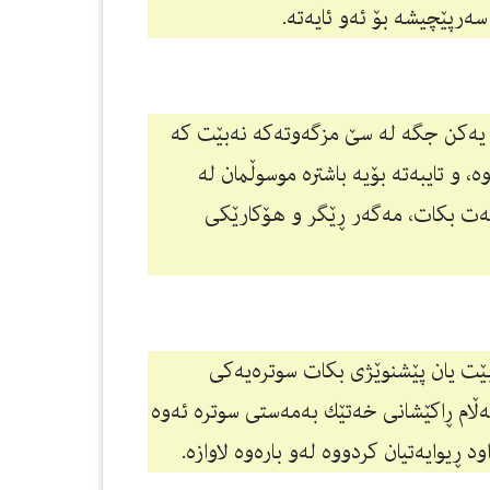
ەرپێچیشە بۆ ئەو ئایەتە.
كو یەكن جگە لە سێ مزگەوتەكە نەبێت كە
 و تایبەتە بۆیە باشترە موسوڵمان لە
ەت بكات، مەگەر ڕێگر و هۆكارێكی
ا بێت یان پێشنوێژی بكات سوترەیەكی
ەڵام ڕاكێشانی خەتێك بەمەستی سوترە ئەوە
ڕیوایەتیان كردووە لەو بارەوە لاوازە.