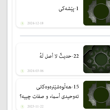
1-پێشەکی
2024-12-18
22-حديثٌ لا أصل لَهُ
2024-03-06
15-هەڵوەشێنرەوەكانی
تەوحیدی أسماء و صفات چییە؟
2023-11-22