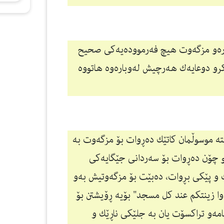
بەرەو مزگەوت هیچ فەرموودەیەكی صحیح
رو دوعایەك هەرچیش لەوبارەوە هاتووە
ستە موسوڵمان كاتێك دەڕوات بۆ مزگەوت بە
 چۆن دەڕوات بۆ سەردانی جێگایەكی
 و پێكی بڕوات، دەبێت بۆ مزگەوتیش بەو
وا زينتكم عند كل مسجد" بۆیە ڕۆیشتن بۆ
ەو تراكسۆت یان بە جلێكی ناڕێك و