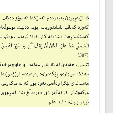
6- تێپەڕبوون بەبەردەم كەسێكدا كە نوێژ دەكات گ
گەورە كەبائیر ناساندوویانە، بۆیە دەبێت موسوڵ
كەسێكدا ڕەت ببێت لە كاتی نوێژ كردنیدا، وەكو لە سوننەتدا 
(507).
تێبینی/ هەندێ لە زانایانی سەلەف و هاوچەرخەكا
مەككە جیاوازەو ڕێگەدراوە بەبەردەم نوێژخوێندا ت
مەسەلەی لێكرا وەڵامی ئەوە بوو كە لە مزگەوتی 
مزگەوتیكی تر ئەگەر زۆر قەرەباڵغ بێت لە ڕووی ن
تێپەڕ ببیت، والله اعلم.