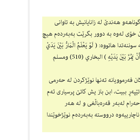
وناهەو هەندێ لە زانایانیش بە تاوانی
مان خۆی لەوە بە دوور بگرێت بەبەردەم هیچ
هاتووە: ( لَوْ يَعْلَمُ الْمَارُّ بَيْنَ يَدَيْ
الْمُصَلِّي مَاذَا عَلَيْهِ لَكَانَ أَنْ يَقِفَ أَرْبَعِينَ خَيْرًا لَهُ مِنْ أَنْ يَمُرَّ بَيْنَ يَدَيْهِ ) البخاري (510) ومسلم
ن فەرموویانە تەنها نوێژكردن لە حەرمی
ێپەڕ ببیت، ابن باز یش كاتێ پرسیاری ئەم
حەرام لەبەر قەرەباڵغی و لە هەر
اچارییەوە درووستە بەبەردەم نوێژخوێندا