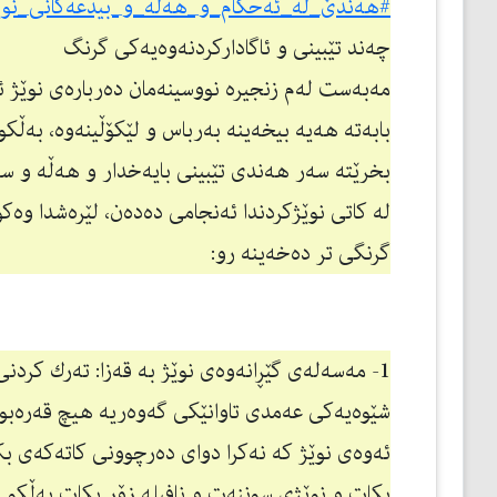
#هه‌ندێ_له‌_ئه‌حكام_و_هه‌ڵه‌_و_بیدعه‌كانی_نوێ
چەند تێبینی و ئاگاداركردنەوەیەكی گرنگ
مەبەست لەم زنجیرە نووسینەمان دەربارەی نوێژ 
بابەتە هەیە بیخەینە بەرباس و لێكۆڵینەوە، بەڵكو
بخرێتە سەر هەندی تێبینی بایەخدار و هەڵە و سە
لە كاتی نوێژكردندا ئەنجامی دەدەن، لێرەشدا وەك
گرنگی تر دەخەینە رو:
1- مەسەلەی گێڕانەوەی نوێژ بە قەزا: تەرك كرد
شێوەیەكی عەمدی تاوانێكی گەوەریە هیچ قەرەبوو
ئەوەی نوێژ كە نەكرا دوای دەرچوونی كاتەكەی بك
بكات و نوێژی سوننەت و نافیلە زۆر بكات بەڵكو 