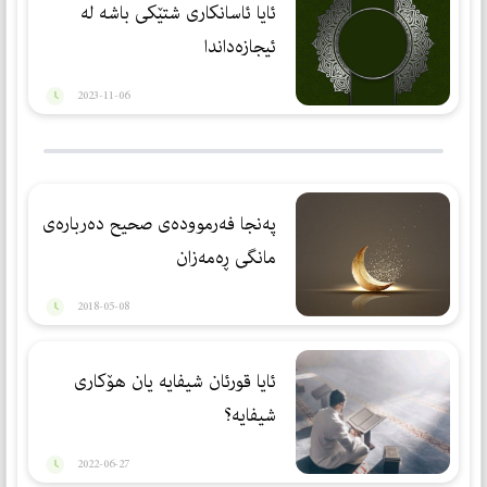
ئایا ئاسانكاری شتێكی باشه‌ له‌
ئیجازه‌داندا
2023-11-06
په‌نجا فه‌رمووده‌ى صحيح ده‌رباره‌ى
مانگى ڕه‌مه‌زان
2018-05-08
ئایا قورئان شیفایە یان هۆكاری
شیفایە؟
2022-06-27