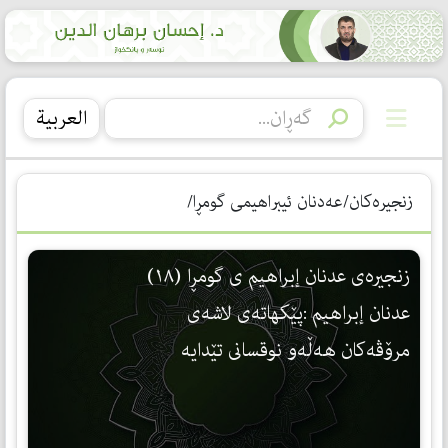
العربیة
زنجیرەکان/عه‌دنان ئیبراهیمی گومڕا/
زنجيره‌ى عدنان إبراهيم ى گومڕا (١٨)
عدنان إبراهيم :پێكهاته‌ى لاشه‌ى
مرۆڤه‌كان هه‌ڵه‌و نوقسانى تێدايه‌