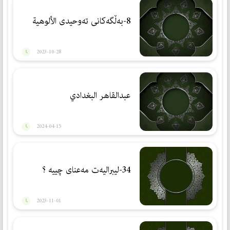
8-بەڵگەكانی تەوحیدی الألوهیة
2023-10-28
عبدالقاهر البغدادي
2024-04-15
34-لیبرالیەت مەعنای چییه ؟
2023-11-01