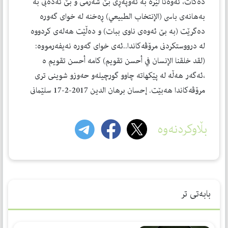
ده‌كات، ئه‌وه‌تا لێره‌ به‌ ئه‌وپه‌ڕى بێ شه‌رمى و بێ ئه‌ده‌بى به‌
به‌هانه‌ى باسى (الإنتخاب الطبيعي) ڕه‌خنه‌ له‌ خواى گه‌وره‌
ده‌گرێت (به‌ بێ ئه‌وه‌ى ناوى ببات) و ده‌ڵێت هه‌له‌ى كردووه‌
له‌ درووستكردنى مرۆڤه‌كاندا..ئه‌ى خواى گه‌وره‌ نه‌يفه‌رمووه‌:
(لقد خلقنا الإنسان في أحسن تقويم) كامه‌ أحسن تقويم ه‌
،ئه‌گه‌ر هه‌ڵه‌ له‌ پێكهاته‌ چاوو گورچيله‌و حه‌وزو شوينى ترى
مرۆڤه‌كاندا هه‌بێت. إحسان برهان الدين 2017-2-17 سلێمانى
بڵاوکردنەوە
بابەتی تر