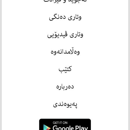
وتاری دەنگی
وتاری ڤیدیۆیی
وەڵامدانەوە
کتێب
دەربارە
پەیوەندی