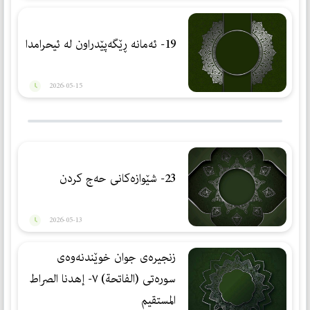
19- ئەمانە ڕێگەپێدراون لە ئیحرامدا
2026-05-15
23- شێوازەكانی حەج كردن
2026-05-13
زنجیره‌ی جوان خوێندنه‌وه‌ی
سوره‌تی (الفاتحة) ٧- إهدنا الصراط
المستقیم