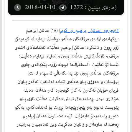
ژمارەی بینین : 1272
2018-04-10
#زنجيره‌ى_عدنان_إبراهيم_ى_گومڕا
(١٨) عدنان إبراهيم
:پێكهاته‌ى لاشه‌ى مرۆڤه‌كان هه‌ڵه‌و نوقسانى تێدايه‌ له‌ گرته‌يه‌كى
زۆر ڕوون و ئاشكرادا عدنان إبراهيم ده‌ڵێت: ئه‌ندامه‌كانى لاشه‌ى
مرۆڤ و ئاژه‌ڵه‌كانيش هه‌ڵه‌ى ڕوون و زه‌قيان تێدايه‌، ده‌ڵێت:
ئێستا تۆ ئه‌ڵێيت : استغفرالله! نموونه‌ زۆره‌، پێكهاته‌ى چاوى
مرۆڤه‌كان هه‌ڵه‌ى ڕوونى تێدايه‌...كه‌ناڵى ئه‌سهه‌ر له‌ لاى
پرۆستات و حه‌وزى پياو هه‌ڵه‌ى تێدايه‌ ته‌نانه‌ت ئه‌گه‌ر پياوان
فرياى خۆيان نه‌كه‌ون له‌ كاتى گونجاودا ئه‌و هه‌ڵانه‌ ده‌بنه‌
هۆكارى مردن..ڕه‌خنه‌يه‌كى تريش ده‌گرێت ده‌ڵێت ئاوى پياو
پێويست نه‌بوو به‌و پێچاوپێچه‌دا بڕوات بۆ ئه‌ندامه‌كه‌ي، به‌ڵكو
ده‌بوو ڕاسته‌وخۆ دابه‌زێت..ئێمه‌ ده‌مانوت عدنان إبراهيم
ڕه‌خنه‌ له‌ هاوه‌ڵان و زانايان ده‌گڕيت وبێ ئه‌ده‌بييان به‌رانبه‌ر