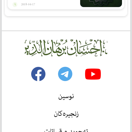
2018-04-17
نوسین
زنجیرەکان
تەجوید و قیرائات