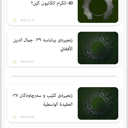
40-الكرام الكاتبون كێن؟
2023-11-22
زنجیرەی بیانناسە ٣٩- جمال الدین
الأفغاني
2018-04-07
زنجیرەی کتێب و سەرچاوەکان ٢٧-
العقيدة الواسطية
2018-04-09