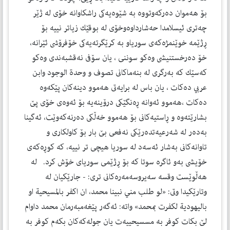
بۆ هه‌موان ده‌ركه‌وتووه‌ به‌ شێوه‌يه‌كى راشكاوانه‌ خۆى له‌ ژێر
چه‌ترى ئيسلامدا حه‌شارداوه‌وخۆى له‌ بوقێك زياتر نييه‌ بۆ
ڕژێمه‌ خوێنمژه‌كه‌ى سورياو به‌ كرێگرته‌يه‌كى خۆفرۆشى ئێرانه‌،
خۆ ده‌رخستنيشى وه‌كو سوننى ، يان سۆفى نه‌قشبه‌ندى وه‌كو
كه‌سێك كه‌ به‌رگرى له‌ بنه‌ماكانى تصوف و وحدة الوجود وابن
عربي ده‌كات ، يان باس له‌ برايه‌تى هه‌موو دينه‌كان پێكه‌وه‌
ده‌كات ،هه‌موو ئه‌وانه‌ ڕه‌نگێكى درۆينه‌يه‌ بۆ ئه‌وه‌ى خۆى پێ
بشارێته‌وه‌ و ڕاستيه‌كانى بۆ هه‌موو خه‌ڵكى ده‌رنه‌كه‌وێت، ئه‌گينا
به‌ده‌ر له‌ شه‌رعيه‌تده‌رێكى نه‌فعى بێ بار بۆ كاولكارى و
تاوانه‌كانى به‌شار ئه‌سه‌د له‌ سوريا هيچى تر نييه‌، كه‌ كوڕه‌كه‌ى
خۆيشى به‌و ئاگره‌ سوتا كه‌ بۆ ڕژێمى سورياى خۆش كرد. له‌
هه‌ڵوێست وقسه‌ سه‌يروسه‌مه‌ره‌كانى ترى: - جارێكيان له‌
وتارێكيدا وتى: «لو طلب مني نبينا محمد، ان اكفر بالمسيحية او
باليهودية لكفرت بمحمد» واته‌: ئه‌گه‌ر پێغه‌مبه‌رمان محمد داوام
لێ بكات كوفر به‌ مسسيحييه‌ت يان جوله‌كه‌كان بكه‌م كوفر به‌