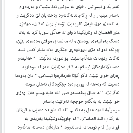
ئه‌مريكا و ئيسڕائيل ، خۆى به‌ سوننى ئه‌ناسێنيت و به‌رده‌وام
له‌سه‌ر مينبه‌ر و له‌ ڕاگه‌ياندنه‌كانه‌وه‌ ره‌خنه‌يان لێ ده‌گرێت و
به‌ ناحه‌زو دوژمنايه‌تى ئالوبه‌يت تۆمه‌تباريان ئه‌كات، دوكتۆر
منير الغضبان له‌ وتارێكيدا داواى له‌ خه‌ڵكى سوريا كرد به‌ يه‌ك
ده‌نگ به‌رانبه‌رى بوه‌ستن و له‌ مه‌نسه‌بى موفتى وه‌ده‌رى بنێن،
چونكه‌ ئه‌و له‌ دژى بيروباوه‌ڕى جێگيرى يه‌ك مليار كه‌س قسه‌
ئه‌كات وتۆمه‌ت هه‌ڵه‌به‌سێت، بۆ نموونه‌ ده‌ڵێت: * خه‌ليفه‌و
ده‌سه‌ڵاتداره‌كانى ئيسلام به‌ كافر ده‌زانێت هه‌ر له‌ موعاويه‌
ڕه‌زاى خواى لێبێت تاكو كۆتا فه‌رمانڕه‌وا ئيسلامى. * دان به‌وه‌دا
ده‌نيت كه‌ ڕه‌خنه‌ له‌ بيروباوه‌ره‌ جێگيره‌كانى ئه‌هلى سوننه‌
ئه‌گرێت. * له‌ جياتى پيغه‌مبه‌ر صلى الله عليه وسلم عه‌لى ڕه‌زاى
خوا لێبێت به‌ به‌ڵگه‌و حوججه‌ ئه‌زانێت به‌سه‌ر
موسوڵمانانه‌وه‌.عه‌لى به‌ (كتاب الله الناطق) داده‌نێت و قورئان
به‌ (كتاب الله الصامت). * له‌ چاوپێكه‌وتنێكيدا يه‌زيدى به‌
فيرعه‌ونى ئه‌م ئوممه‌ته‌ ناساندووه‌. * هاوه‌ڵان ده‌خاته‌ هه‌ڵه‌وه‌