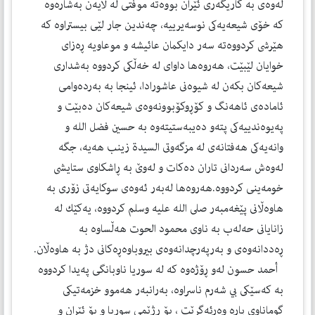
له‌وه‌ى به‌ كاريگه‌رى ئێران بووه‌ته‌ موفتى له‌ لايه‌ن به‌شاره‌وه‌
كه‌ خۆى شيعه‌يه‌كى نوسه‌يرييه‌، چه‌ندين جار لێى بيستراوه‌ كه‌
هێرشى كردووه‌ته‌ سه‌ر دايكمان عائيشه‌ و موعاويه‌ ڕه‌زاى
خوايان لێبێت، هه‌روه‌ها داواى له‌ خه‌ڵكى كردووه‌ به‌شدارى
شيعه‌كان بكه‌ن له‌ شيوه‌نى عاشورادا، ئينجا به‌ به‌رده‌وامى
ئاماده‌ى ئاهه‌نگ و كۆڕوكۆبوونه‌وه‌ى شيعه‌كان ده‌بێت و
په‌يوه‌ندييه‌كى پته‌و ده‌يبه‌ستيته‌وه‌ به‌ حسين فضل الله و
وانه‌يه‌كى هه‌فتانه‌ى له‌ مزگه‌وتى السيدة زينب هه‌يه‌، جگه‌
له‌وه‌ش سه‌ردانى تاران ده‌كات و له‌وێ به‌ ڕاشكاوى ستايشى
خومه‌ينى كردووه‌.هه‌روه‌ها له‌به‌ر ئه‌وه‌ى سوكايه‌تى زۆرى به‌
هاوه‌ڵانى پێغه‌مبه‌ر صلى الله عليه وسلم كردووه‌، يه‌كێك له‌
زانايانى حه‌له‌ب به‌ ناوى محمود الحوت هه‌ڵساوه‌ به‌
ڕه‌ددانه‌وه‌ى و به‌رپه‌رچدانه‌وه‌ى بيروباوه‌ڕه‌كانى دژ به‌ هاوه‌ڵان.
أحمد حسون له‌و ڕۆژه‌وه‌ كه‌ له‌ سوريا ناوبانگى په‌يدا كردووه‌
به‌ كه‌سێكى بي شه‌رم ناسراوه‌، به‌رانبه‌ر هه‌موو خزمه‌تيكى
گوماناوى پاره‌ وه‌رئه‌گرێت ، بۆ ڕژێمى سوريا و بۆ ئێران و