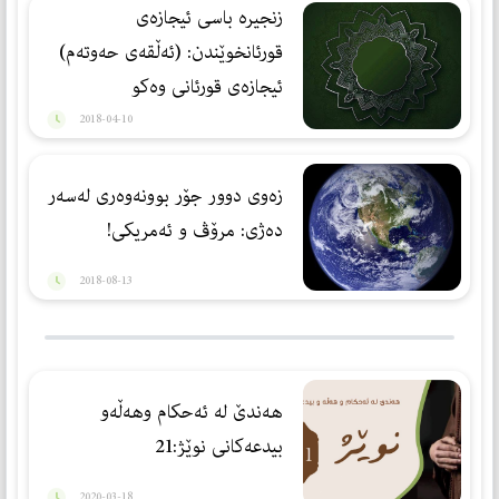
زنجیره‌ باسی ئیجازه‌ی
قورئانخوێندن: (ئه‌ڵقه‌ی حه‌وته‌م)
ئیجازه‌ی قورئانی وه‌كو
سه‌رچاوه‌یه‌كی بژێوی
2018-04-10
زه‌وی دوور جۆر بوونه‌وه‌ری له‌سه‌ر
ده‌ژی: مرۆڤ و ئه‌مریكی!
2018-08-13
هەندێ لە ئەحکام وهەڵەو
بیدعەکانی نوێژ:21
2020-03-18