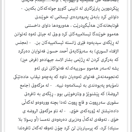
بالمحافظة على المسيحية واليهودية ) .واته‌:....ئيسلام فه‌رمانى
پێكردووين پارێزگارى له‌ ئايينى گاورو جوله‌كه‌كان بكه‌ين. -
داواشى كرد بابه‌تى په‌روه‌رده‌ى ئيسلامى له‌ خوێندنى
قوتابخانه‌كان هه‌ڵبگيردرێت ، هه‌وروه‌ها داواى داخستنى
هه‌موو خوێندگا ئيسلامييه‌كانى كرد و،وتى له‌ جياتى ئه‌وه‌ ئه‌توانن
له‌ ڕێگه‌ى سيديه‌وه‌ فێرى زانسته‌ ئيسلامييه‌كان بن. - (مجلس
الإفتاء السوري) به‌ سه‌رۆكايه‌تى أحمد حسون فه‌توايان ده‌ركرد
كه‌ به‌رگرى كردن له‌ ڕژێمى بشار الاسد جيهاده‌و (فرض عين)
يشه‌ له‌سه‌ر هه‌موو سورييه‌ك.له‌ فه‌تواكانى ترى ئه‌و
ئه‌نجومه‌نه‌ش فه‌تواى ئه‌وه‌يان داوه‌ كه‌ په‌چه‌و نيقاب عاده‌تێكى
نامۆيه‌و په‌يوه‌ندى به‌ ئيسلامه‌وه‌ نييه‌. - له‌ مزگه‌وتى (جامع
الروضة) كه‌ پێشنوێژ و وتارخوێنى بوو ، ڕێگه‌ى به‌ ئافره‌تى
سفورى سه‌رڕووت و قاچ ڕووت ئه‌دا بچنه‌ ووره‌وه‌و له‌گه‌ڵى
داده‌نيشتن له‌ ژوره‌كه‌ى خۆى. - له‌ ناو مزگه‌وتى الروضه‌ ى
خۆى ، ته‌وقه‌ى له‌گه‌ڵ وه‌زيرى ده‌ره‌وه‌ى نه‌مسا (أو رسولا بلا
سنيك) كرد، كه‌ پرسياريان لێ كرد چۆن ته‌وقه‌ له‌گه‌ل ئافره‌تدا