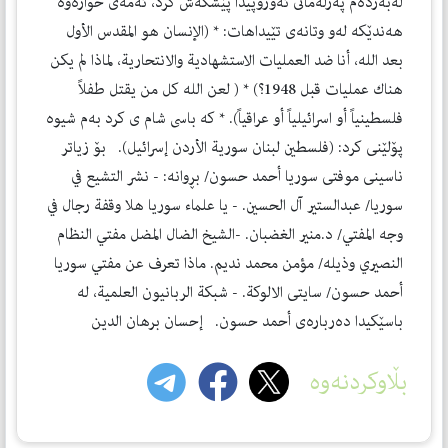
له‌به‌رده‌م په‌رله‌مانى ئه‌وروپيدا پێشكه‌ش كرد، ئه‌مه‌ى خواره‌وه‌
هه‌ندێكه‌ له‌و وتانه‌ى تێيداهات: * (الإنسان هو المقدس الأول
بعد الله، أنا ضد العمليات الاستشهادية والانتحارية، لماذا لم يكن
هناك عمليات قبل 1948؟) * ( لعن الله كل من يقتل طفلاً
فلسطينياً أو اسرائيلياً أو عراقياً). * كه‌ باسى شام ى كرد به‌م شيوه‌
پۆلێنى كرد: (فلسطين لبنان سورية الأردن إسرائيل). بۆ زياتر
ناسينى موفتى سوريا أحمد حسون/ بڕوانه‌: - نشر التشيع في
سوريا/ عبدالستير آل الحسين. - يا علماء سوريا هلا وقفة رجال في
وجه المفتي/ د.منير الغضبان. -الشيخ الضال المضل مفتي النظام
النصيري وذيله/ مؤمن محمد نديم. ماذا تعرف عن مفتي سوريا
أحمد حسون/ سايتى الالوكة. - شبكة الربانيون العلمية، له‌
باسێكيدا ده‌رباره‌ى أحمد حسون. إحسان برهان الدين
بڵاوکردنەوە