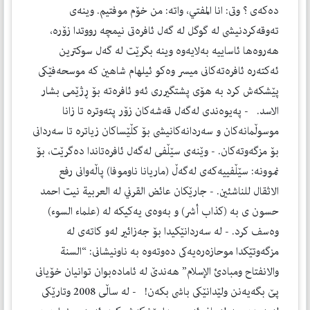
ده‌كه‌ى ؟ وتى: انا المفتي، واته‌: من خۆم موفتيم. وينه‌ى
ته‌وقه‌كردنيشى له‌ گوگل له‌ گه‌ل ئافره‌تى نيمچه‌ رووتدا زۆره‌،
هه‌روه‌ها ئاساييه‌ به‌لايه‌وه‌ وينه‌ بگرێت له‌ گه‌ل سوكترين
ئه‌كته‌ره‌ ئافره‌ته‌كانى ميسر وه‌كو ئيلهام شاهين كه‌ موسحه‌فێكى
پێشكه‌ش كرد به‌ هۆى پشتگيررى ئه‌و ئافره‌ته‌ بۆ ڕژێمى بشار
الاسد. - په‌يوه‌ندى له‌گه‌ل قه‌شه‌كان زۆر پته‌وتره‌ تا زانا
موسوڵمانه‌كان و سه‌ردانه‌كانيشى بۆ كڵێساكان زياتره‌ تا سه‌ردانى
بۆ مزگه‌وته‌كان. - وێنه‌ى سێڵفى له‌گه‌ل ئافره‌تاندا ده‌گرێت، بۆ
نموونه‌: سێڵفييه‌كه‌ى له‌گه‌ڵ (ماريانا ناوموفا) پاڵه‌وانى رفع
الاثقال للناشئين. - جارێكان عائض القرني له‌ العربية نيت احمد
حسون ى به‌ (كذاب أشر) و به‌وه‌ى يه‌كيكه‌ له‌ (علماء السوء)
وه‌سف كرد. - له‌ سه‌ردانێكيدا بۆ جه‌زائير له‌و كاته‌ى له‌
مزگه‌وتێكدا موحازه‌ره‌يه‌كى ده‌وته‌وه‌ به‌ ناونيشانى: “السنة
والانفتاح ومبادئ الإسلام” هه‌ندێ له‌ ئاماده‌بوان توانيان خۆيانى
پێ بگه‌يه‌نن ولێدانێكى باشى بكه‌ن! - له‌ ساڵى 2008 وتارێكى