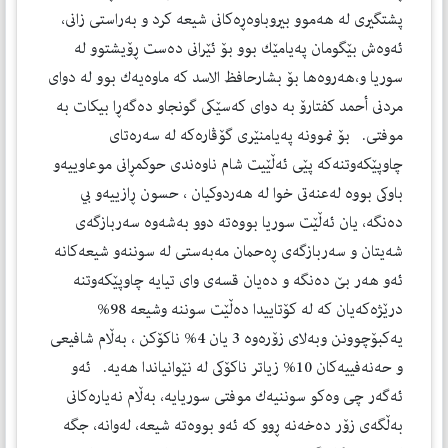
پشتگيرى له‌ هه‌موو بيروباوه‌ڕه‌كانى شيعه‌ كرد و به‌راستى زانى،
ئه‌وه‌ش بێگومان په‌يامێك بوو بۆ ئێرانى ده‌ست ڕۆيشتوو له‌
سوريا و،هه‌روه‌ها بۆ بشارحافظ الاسد كه‌ ماوه‌يه‌ك بوو له‌ دواى
مردنى أحمد كفتارۆ به‌ دواى كه‌سێكى گونجاو ده‌گه‌ڕا بيكات به‌
موفتى. بۆ نموونه‌ په‌يامنێرى گۆڤاره‌كه‌ له‌ سه‌ره‌تاى
چاوپێكه‌وتنه‌كه‌ پێى ئه‌ڵێيت شام ناوه‌ندى حوكمڕانى موعاوييه‌و
باوكى بووه‌ له‌عنه‌تى خوا له‌ هه‌ردوكيان ، حسون ڕازييه‌و بي
ده‌نگه‌، يان ئه‌ڵێت سوريا بووه‌ته‌ دوو به‌شه‌وه‌ سه‌ربازگه‌ى
شه‌يتان و سه‌ربازگه‌ى ڕه‌حمان مه‌به‌ستى له‌ سوننه‌و شيعه‌كانه‌
ئه‌و هه‌ر بێ ده‌نگه‌ و ده‌يان قسه‌ى واى تيايه‌ چاوپێكه‌وتنه‌
درێژه‌كه‌يان كه‌ له‌ كۆتاييدا ده‌ڵێت سوننه‌ وشيعه‌ 98%
يه‌كبۆچوونن وبه‌لاى زۆره‌وه‌ 3 يان 4% ناكۆكن ، به‌ڵام شافيعى
و حه‌نه‌فييه‌كان 10% زياتر ناكۆكى له‌ نێوانياندا هه‌يه‌. ئه‌و
ئه‌گه‌ر چى وه‌كو سوننيه‌ك موفتى سوريايه‌، به‌ڵام نه‌ياره‌كانى
به‌ڵگه‌ى زۆر ده‌خه‌نه‌ ڕوو كه‌ ئه‌و بووه‌ته‌ شيعه‌، له‌وانه‌، جگه‌