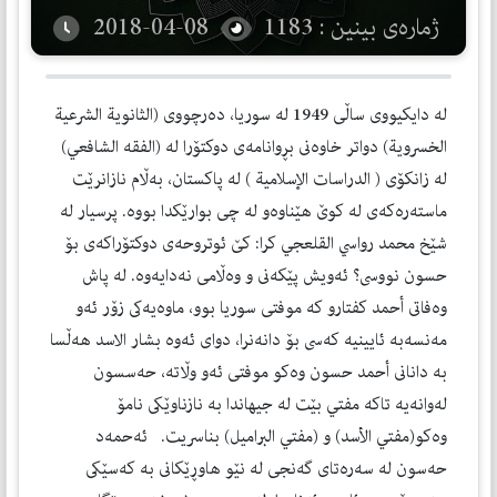
ژمارەی بینین : 1183
2018-04-08
له‌ دايكيووى ساڵى 1949 له‌ سوريا، ده‌رچووى (الثانوية الشرعية
الخسروية) دواتر خاوه‌نى بڕوانامه‌ى دوكتۆرا له‌ (الفقه الشافعي)
له‌ زانكۆى ( الدراسات الإسلامية ) له‌ پاكستان، به‌ڵام نازانرێت
ماسته‌ره‌كه‌ى له‌ كوێ هێناوه‌و له‌ چى بوارێكدا بووه‌. پرسيار له‌
شێخ محمد رواسي القلعجي كرا: كێ ئوتروحه‌ى دوكتۆراكه‌ى بۆ
حسون نووسى؟ ئه‌ويش پێكه‌نى و وه‌ڵامى نه‌دايه‌وه‌. له‌ پاش
وه‌فاتى أحمد كفتارو كه‌ موفتى سوريا بوو، ماوه‌يه‌كى زۆر ئه‌و
مه‌نسه‌به‌ ئايينيه‌ كه‌سى بۆ دانه‌نرا، دواى ئه‌وه‌ بشار الاسد هه‌ڵسا
به‌ دانانى أحمد حسون وه‌كو موفتى ئه‌و وڵاته‌، حه‌سسون
له‌وانه‌يه‌ تاكه‌ مفتي بێت له‌ جيهاندا به‌ نازناوێكى نامۆ
وه‌كو(مفتي الأسد) و (مفتي البراميل) بناسريت. ئه‌حمه‌د
حه‌سون له‌ سه‌ره‌تاى گه‌نجى له‌ نێو هاوڕێكانى به‌ كه‌سێكى