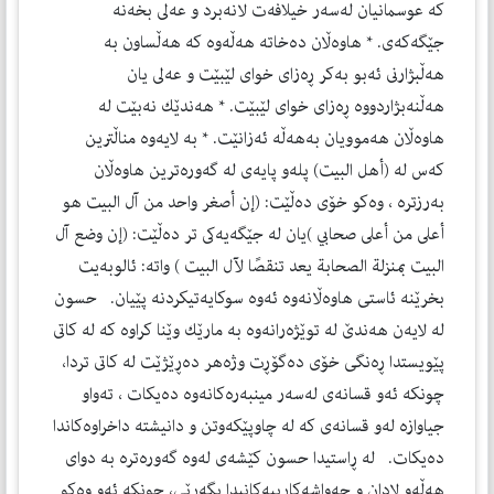
كه‌ عوسمانيان له‌سه‌ر خيلافه‌ت لانه‌برد و عه‌لى بخه‌نه‌
جێگه‌كه‌ى. * هاوه‌ڵان ده‌خاته‌ هه‌ڵه‌وه‌ كه‌ هه‌ڵساون به‌
هه‌ڵبژارنى ئه‌بو به‌كر ڕه‌زاى خواى لێبێت و عه‌لى يان
هه‌ڵنه‌بژاردووه‌ ڕه‌زاى خواى لێبێت. * هه‌ندێك نه‌بێت له‌
هاوه‌ڵان هه‌موويان به‌هه‌ڵه‌ ئه‌زانێت. * به‌ لايه‌وه‌ مناڵترين
كه‌س له‌ (أهل البيت) پله‌و پايه‌ى له‌ گه‌وره‌ترين هاوه‌ڵان
به‌رزتره‌ ، وه‌كو خۆى ده‌ڵێت: (إن أصغر واحد من آل البيت هو
أعلى من أعلى صحابي )يان له‌ جێگه‌يه‌كى تر ده‌ڵێت: (إن وضع آل
البيت بمنزلة الصحابة يعد تنقصًا لآل البيت ) واته‌: ئالوبه‌يت
بخرێنه‌ ئاستى هاوه‌ڵانه‌وه‌ ئه‌وه‌ سوكايه‌تيكردنه‌ پێيان. حسون
له‌ لايه‌ن هه‌ندێ له‌ توێژه‌رانه‌وه‌ به‌ مارێك وێنا كراوه‌ كه‌ له‌ كاتى
پێويستدا ڕه‌نگى خۆى ده‌گۆڕت وژه‌هر ده‌ڕێژێت له‌ كاتى تردا،
چونكه‌ ئه‌و قسانه‌ى له‌سه‌ر مينبه‌ره‌كانه‌وه‌ ده‌يكات ، ته‌واو
جياوازه‌ له‌و قسانه‌ى كه‌ له‌ چاوپێكه‌وتن و دانيشته‌ داخراوه‌كاندا
ده‌يكات. له‌ ڕاستيدا حسون كێشه‌ى له‌وه‌ گه‌وره‌تره‌ به‌ دواى
هه‌ڵه‌و لادان و چه‌واشه‌كارييه‌كانيدا بگه‌ڕێى، چونكه‌ ئه‌و وه‌كو