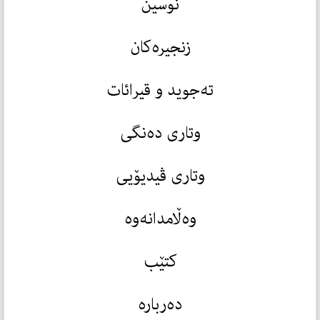
نوسین
زنجیرەکان
تەجوید و قیرائات
وتاری دەنگی
وتاری ڤیدیۆیی
وەڵامدانەوە
کتێب
دەربارە