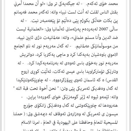
محمد خۆى ئه‌كه‌م. - له‌ جيگه‌يه‌كى تر وتى: «لو أن محمدا أمرني
بقتل الناس لقلت له أنت لست نبيا» واته‌: ئه‌گه‌ر محمد فه‌رمانم
پێ بكات خه‌ڵكى بكوژم پێى ده‌ڵێم تۆ پێغه‌مبه‌ر نيت. - له‌
ساڵى 2007 له‌به‌رده‌م په‌رله‌مانى ئه‌ڵمانيا وتى: «العلمانية ليست
ضد الدين وأنا مسلم علماني»، واته‌: عه‌لمانيه‌ت دژى ئايين نييه‌،
من موسوڵمانێكى عه‌لمانيم. - له‌ گه‌ل مه‌ريه‌م نور له‌ ناو الجامع
الاموي باوه‌شيان به‌يه‌كدا كرد و ماچى يه‌كتريا كرد، دواتريش
مه‌ريه‌م نور به‌خۆى باسى ئه‌وه‌ى له‌ به‌رنامه‌يه‌كيدا كرد. - له‌
وتارێكى تۆماركراويدا باسى عيسى ئه‌كات، ئه‌ڵێت كوڕى (روح
القدس) ه‌ كه‌ ئاسمان ئه‌وى پيرۆزكردووه‌. - له‌ چاوپێكه‌وتنێكيدا
له‌ گه‌ل وه‌فديكى ئه‌مريكى پێى وتن: " نحن أخوة تحت قبة الله "
واته‌: ئێمه‌و ئيوه‌ له‌ ژێر گومه‌زێكى خواى گه‌وره‌دا براين. -
هه‌روه‌ها له‌ چاوپێكه‌وتنى له‌ گه‌ل وه‌فدێكى زانكۆى جۆرج
ميسون ى ئه‌مريكى له‌ وه‌زاره‌تى ئه‌وقاف له‌ ديمه‌شق وتى: ( حملنا
المسيحية للعالم وحافظنا على اليهودية في العالم ، امرنا الاسلام