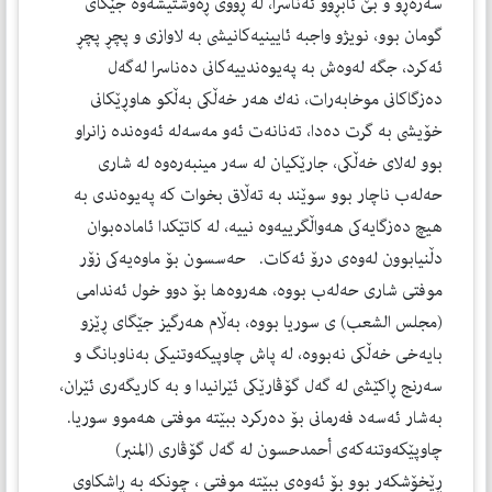
سه‌ره‌ڕۆ و بێ ئابڕوو ئه‌ناسرا، له‌ ڕووى ڕه‌وشتيشه‌وه‌ جێگاى
گومان بوو، نويژو واجبه‌ ئايينيه‌كانيشى به‌ لاوازى و پچڕ پچڕ
ئه‌كرد، جگه‌ له‌وه‌ش به‌ په‌يوه‌ندييه‌كانى ده‌ناسرا له‌گه‌ل
ده‌زگاكانى موخابه‌رات، نه‌ك هه‌ر خه‌ڵكى به‌ڵكو هاوڕێكانى
خۆيشى به‌ گرت ده‌دا، ته‌نانه‌ت ئه‌و مه‌سه‌له‌ ئه‌وه‌نده‌ زانراو
بوو له‌لاى خه‌ڵكى، جارێكيان له‌ سه‌ر مينبه‌ره‌وه‌ له‌ شارى
حه‌له‌ب ناچار بوو سوێند به‌ ته‌ڵاق بخوات كه‌ په‌يوه‌ندى به‌
هيچ ده‌زگايه‌كى هه‌واڵگرييه‌وه‌ نييه‌، له‌ كاتێكدا ئاماده‌بوان
دڵنيابوون له‌وه‌ى درۆ ئه‌كات. حه‌سسون بۆ ماوه‌يه‌كى زۆر
موفتى شارى حه‌له‌ب بووه‌، هه‌روه‌ها بۆ دوو خول ئه‌ندامى
(مجلس الشعب) ى سوريا بووه‌، به‌ڵام هه‌رگيز جێگاى ڕێزو
بايه‌خى خه‌ڵكى نه‌بووه‌، له‌ پاش چاوپيكه‌وتنيكى به‌ناوبانگ و
سه‌رنج ڕاكێشى له‌ گه‌ل گۆڤارێكى ئێرانيدا و به‌ كاريگه‌رى ئێران،
به‌شار ئه‌سه‌د فه‌رمانى بۆ ده‌ركرد ببێته‌ موفتى هه‌موو سوريا.
چاوپێكه‌وتنه‌كه‌ى أحمدحسون له‌ گه‌ل گۆڤارى (المنبر)
ڕێخۆشكه‌ر بوو بۆ ئه‌وه‌ى ببێته‌ موفتى ، چونكه‌ به‌ ڕاشكاوى