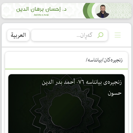
العربیة
زنجیرەکان/بیانناسە/
زنجیرەی بیانناسە ٧٦- أحمد بدر الدين
حسون