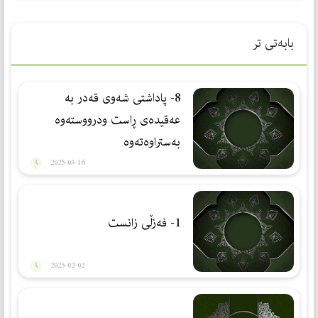
بابەتی تر
8- پاداشتی شەوی قەدر بە
عەقیدەی ڕاست ودرووستەوە
بەستراوەتەوە
2025-03-16
1- فەزڵی زانست
2025-02-02