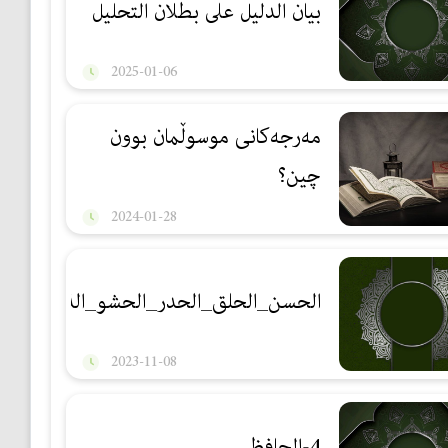
بيان الدليل على بطلان التحليل
2025-01-06
مەرجەكانی موسوڵمان بوون
چین؟
2024-01-28
الحسن_الحلق_الحدر_الحشو_الذلاقة_الروا
2023-11-08
4-الحافظ