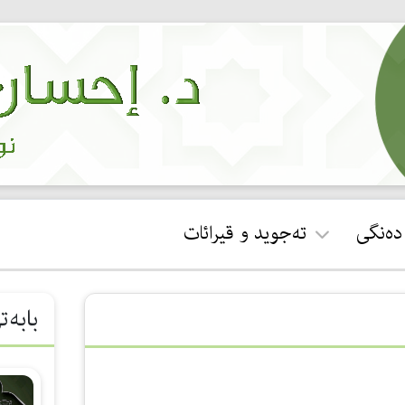
 دەنگی
تەجوید و قیرائات
ئجازەی قورئان خوێندن
بابەت
جوان خوێندنەوەی سوڕەتی
فاتیحە