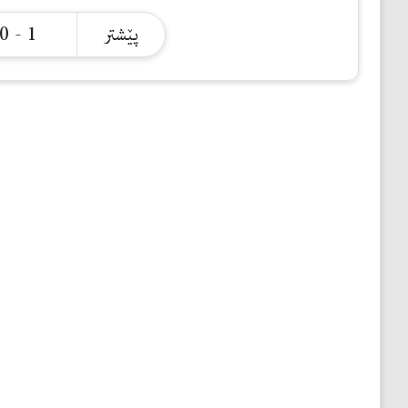
مێژوو
1 - 0
پێشتر
ئەدەب
ئافرەتان
بەبیرداهاتن
گشتی