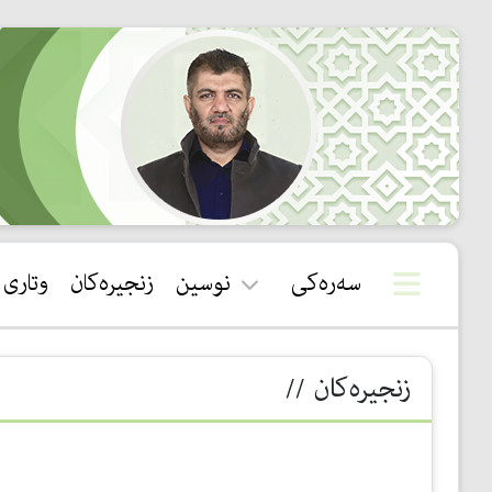
سەرەکی
نوسین
زنجیرەکان
وتاری
قورئان
زنجیرەکان //
سوننەت
بیروباوەڕ