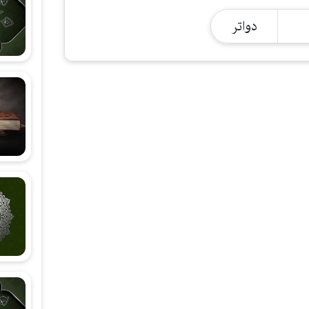
شەرحی هۆنراوەی (الجزرية)
دواتر
زانستی قیرائات
وانەکانی تەجوید