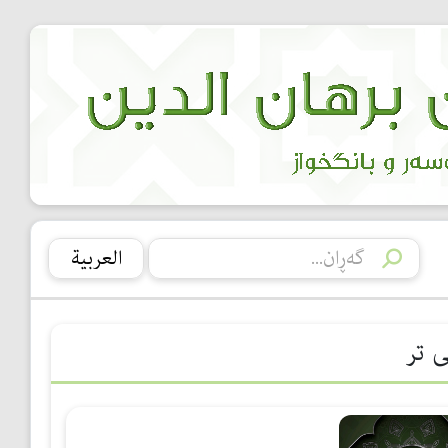
العربیة
ی تر