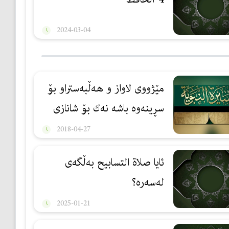
2024-03-04
مێژووی لاواز و هه‌ڵبه‌ستراو بۆ
سڕینه‌وه‌ باشه‌ نه‌ك بۆ شانازی
2018-04-27
ئایا صلاة التسابیح بەڵگەی
لەسەرە؟
2025-01-21