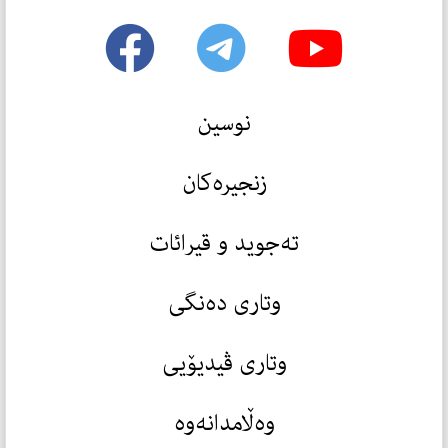
نوسین
زنجیرەکان
تەجوید و قیرائات
وتاری دەنگی
وتاری ڤیدیۆیی
وەڵامدانەوە