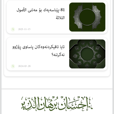
81-پێناسەیەك بۆ مەتنی الأصول
الثلاثة
2023-11-15
ئایا تاقیكردنەوەكان پاساوی ڕۆژوو
نەگرتنە؟
2024-03-26