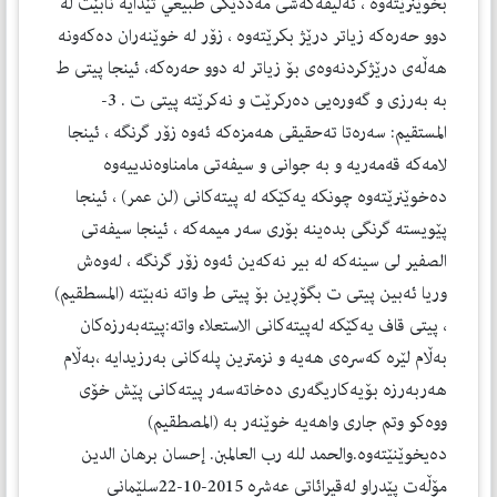
بخوێنرێته‌وه‌ ، ئه‌لیفه‌كه‌شی مه‌ددێكی طبیعي تێدایه‌ نابێت له‌
دوو حه‌ره‌كه‌ زیاتر درێژ بكرێته‌وه‌ ، زۆر له‌ خوێنه‌ران ده‌كه‌ونه‌
هه‌ڵه‌ی درێژكردنه‌وه‌ی بۆ زیاتر له‌ دوو حه‌ره‌كه‌، ئینجا پیتی ط
به‌ به‌رزی و گه‌وره‌یی ده‌ركرێت و نه‌كرێته‌ پیتی ت . 3-
المستقیم: سه‌ره‌تا ته‌حقیقی هه‌مزه‌كه‌ ئه‌وه‌ زۆر گرنگه‌ ، ئینجا
لامه‌كه‌ قه‌مه‌ریه‌ و به‌ جوانی و سیفه‌تی مامناوه‌ندییه‌وه‌
ده‌خوێنرێته‌وه‌ چونكه‌ یه‌كێكه‌ له‌ پیته‌كانی (لن عمر) ، ئینجا
پێویسته‌ گرنگی بده‌ینه‌ بۆری سه‌ر میمه‌كه‌ ، ئینجا سیفه‌تی
الصفیر لی سینه‌كه‌ له‌ بیر نه‌كه‌ین ئه‌وه‌ زۆر گرنگه‌ ، له‌وه‌ش
وریا ئه‌بین پیتی ت بگۆڕین بۆ پیتی ط واته‌ نه‌بێته‌ (المسطقیم)
، پیتی قاف یه‌كێكه‌ له‌پیته‌كانی الاستعلاء واته‌:پیته‌به‌رزه‌كان
به‌ڵام لێره‌ كه‌سره‌ی هه‌یه‌ و نزمترین پله‌كانی به‌رزیدایه‌ ،به‌ڵام
هه‌ربه‌رزه‌ بۆیه‌كاریگه‌ری ده‌خاته‌سه‌ر پیته‌كانی پێش خۆی
ووه‌كو وتم جاری واهه‌یه‌ خوێنه‌ر به‌ (المصطقیم)
ده‌یخوێنێته‌وه‌.والحمد لله رب العالمبن. إحسان برهان الدین
مۆڵه‌ت پێدراو له‌قیرائاتی عه‌شره‌ 2015-10-22سلێمانی