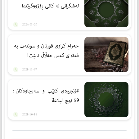
لەشگرانی لە کاتی ڕۆژووگرتندا
2024-03-26
حەرام كراوی قورئان و سوننەت بە
فەتوای كەس حەڵاڵ نابێت!
2021-11-07
#زنجيره‌ى_كتێب_و_سه‌رچاوه‌كان :
59 نهج البلاغة
2021-10-14