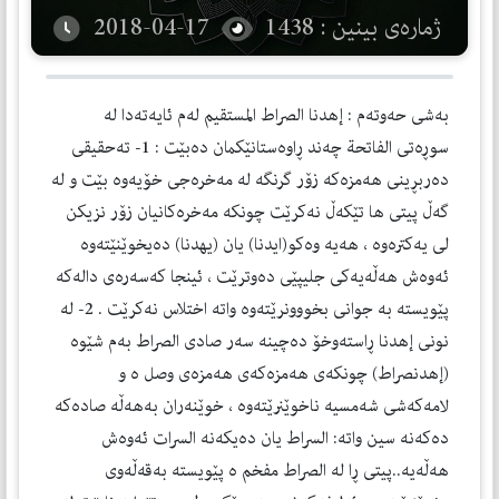
ژمارەی بینین : 1438
2018-04-17
به‌شی حه‌وته‌م : إهدنا الصراط المستقیم له‌م ئایه‌ته‌دا له‌
سوڕه‌تی الفاتحة چه‌ند ڕاوه‌ستانێكمان ده‌بێت : 1- ته‌حقیقی
ده‌ربڕینی هه‌مزه‌كه‌ زۆر گرنگه‌ له‌ مه‌خره‌جی خۆیه‌وه‌ بێت و له‌
گه‌ڵ پیتی ها تێكه‌ڵ نه‌كرێت چونكه‌ مه‌خره‌كانیان زۆر نزیكن
لی یه‌كتره‌وه‌ ، هه‌یه‌ وه‌كو(ایدنا) ‌یان (یهدنا) ده‌یخوێنێته‌وه‌
ئه‌وه‌ش هه‌ڵه‌یه‌كی جليپێی ده‌وترێت ، ئینجا كه‌سه‌ره‌ی داله‌كه‌
پێویسته‌ به‌ جوانی بخووونرێته‌وه‌ واته‌ اختلاس نه‌كرێت . 2- له‌
نونی إهدنا ڕاسته‌وخۆ ده‌چینه‌ سه‌ر صادی الصراط به‌م شێوه‌
(إهدنصراط) چونكه‌ی هه‌مزه‌كه‌ی هه‌مزه‌ی وصل ه‌ و
لامه‌كه‌شی شه‌مسیه‌ ناخوێنرێته‌وه‌ ، خوێنه‌ران به‌هه‌ڵه‌ صاده‌كه‌
ده‌كه‌نه‌ سین واته‌: السراط یان ده‌یكه‌نه‌ السرات ئه‌وه‌ش
هه‌ڵه‌یه‌..پیتی ڕا له‌ الصراط مفخم ه پێویسته‌ به‌قه‌ڵه‌وی