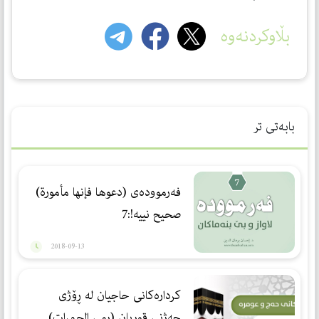
بڵاوکردنەوە
بابەتی تر
فه‌رمووده‌ی (دعوها فإنها مأمورة)
صحیح نییه‌!:7
2018-09-13
كردارەكانی حاجیان لە ڕۆژی
جەژنی قوربان (رمي الجمرات)