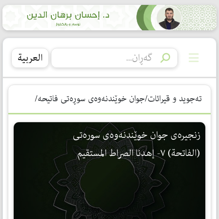
العربیة
تەجوید و قیرائات/جوان خوێندنەوەی سوڕەتی فاتیحە/
زنجیره‌ی جوان خوێندنه‌وه‌ی سوره‌تی
(الفاتحة) ٧- إهدنا الصراط المستقیم