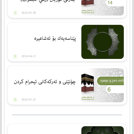
2024-05-28
پێناسەیەك بۆ ئەشاعیرە
2024-04-15
چۆنێتی و ئەركەكانی ئیحرام كردن
2024-05-23