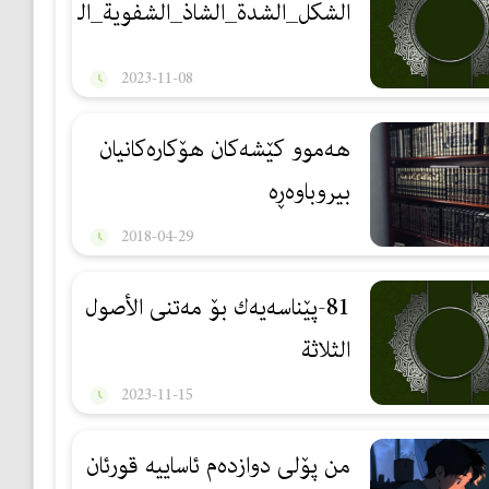
الشكل_الشدة_الشاذ_الشفوية_الشجرية_ال
2023-11-08
هه‌موو كێشه‌كان هۆكاره‌كانیان
بیروباوه‌ڕه‌
2018-04-29
81-پێناسەیەك بۆ مەتنی الأصول
الثلاثة
2023-11-15
من پۆلی دوازدەم ئاساییە قورئان