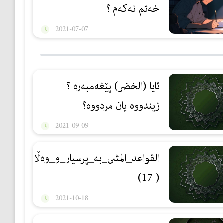
خەتم نەکەم ؟
2021-07-07
ئایا (الخضر) پێغه‌مبه‌ره‌ ؟
زیندووه‌ یان مردووه‌؟
2021-09-09
القواعد_المثلى_بە_پرسیار_و_وەڵام:
( 17)
2021-10-18