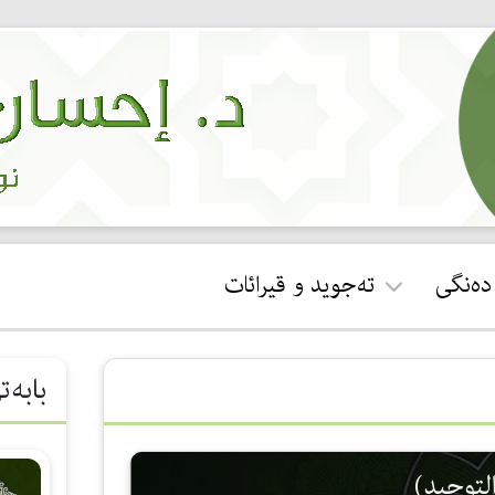
 دەنگی
تەجوید و قیرائات
ئجازەی قورئان خوێندن
بابەت
جوان خوێندنەوەی سوڕەتی
فاتیحە