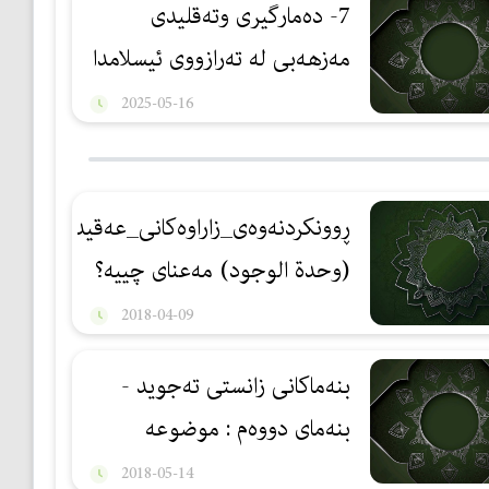
7- دەمارگیری وتەقلیدی
مەزهەبی لە تەرازووی ئیسلامدا
2025-05-16
ڕوونكردنه‌وه‌ی_زاراوه‌كانی_عه‌قیده‌:1
(وحدة الوجود) مه‌عنای چییه‌؟
2018-04-09
بنه‌ماکانی زانستی تەجوید -
بنەمای دووەم : موضوعه
2018-05-14