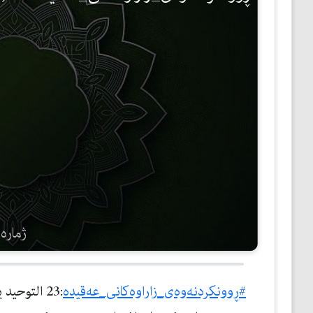
مێژوو
ئەدەب
ئافرەتان
بەبیرداهاتن
گشتی
ژمارەی 
#ڕوونكردنه‌وه‌ی_زاراوه‌كانی_عه‌قیده‌
:23 التوحید یه‌كخوا په‌رستى دروشمى ئیسلامه‌ یه‌كخوا په‌رستى واته‌: ئه‌نجامدانى تایبه‌تمه‌ندى و ئه‌وه‌ى پێویسته‌ بۆ خواى تاك و ته‌نها به‌وه‌ى كه‌ به‌نده‌ دڵنیابێت كه‌ خواى گه‌وره‌ یه‌كه‌ و هاوه‌ڵى نییه‌ له‌ په‌روه‌ردگارێتى و خوایه‌تى و ناو و سیفه‌ته‌كانى. واتاكه‌ى: ئه‌وه‌یه‌ به‌نده‌ دڵنیا بێت و دان پێدانان ده‌ربڕێت كه‌ خواى گه‌وره‌ خۆى په‌روه‌ردگار و خاوه‌نى هه‌موو شتێكه‌، درووستكه‌ر و هه‌رڵسوڕێنه‌رى هه‌موو گه‌ردوونه‌، هه‌ر خۆیشى شایسته‌ى په‌رستنه‌ به‌بێ هاوه‌ڵ دانان، هه‌موو په‌رستراوێكیش جگه‌ له‌ ئه‌و پووچه‌ڵه‌، هه‌ر خواى گه‌وره‌شه‌ هه‌موو سیفه‌ته‌كانى ته‌واویى و بێ عه‌یبى له‌خۆ گرتووه‌، پاریزراوه‌ له‌ هه‌موو كه‌موكوڕیه‌ك، ناوه‌ جوانه‌كان و سیفه‌ته‌ به‌رزه‌كانى هه‌ر بۆخۆیه‌تى. خواى گه‌وره‌ ده‌فه‌رموێت: {اللَّهُ لَا إِلَهَ إِلَّا هُوَ لَهُ الْأَسْمَاءُ الْحُسْنَى}طه 8. تێگه‌یشتن له‌ یه‌ك خوا په‌رستى. خواى په‌روه‌ردگار ته‌نها و بێ هاوه‌ڵه‌، هاوشێوه‌ى نیه‌ له‌ خۆى و ناو و سیفه‌ته‌كان و كرداره‌كانیدا هه‌رخۆى سه‌رگه‌وره‌ و پادشایه‌ و، هه‌موان به‌نده‌و درووستكراوى ئه‌ون: { قُلْ هُوَ اللَّهُ أَحَدٌ (1) اللَّهُ الصَّمَدُ (2) لَمْ يَلِدْ وَلَمْ يُولَدْ (3) وَلَمْ يَكُنْ لَهُ كُفُوًا أَحَدٌ } الإخلاص 1-4 خواى گه‌وره‌ خۆى به‌هێزه‌ و جگه‌ له‌ خۆى لاوازه‌... به‌توانایه‌ و جگه‌ له‌ خۆى بێ ده‌سه‌ڵاته‌، گه‌وره‌یه‌ و جگه‌ له‌ خۆى بچووكه‌، ده‌وڵه‌مه‌نده‌ و هه‌موان پێویستیان پێیه‌تى، خاوه‌ن هێز و هه‌قه‌ و، هه‌موو په‌رستراوێك جگه‌ له‌خۆى پووچه‌ڵه‌، {ذَلِكَ بِأَنَّ اللَّهَ هُوَ الْحَقُّ وَأَنَّ مَا يَدْعُونَ مِنْ دُونِهِ هُوَ الْبَاطِلُ وَأَنَّ اللَّهَ هُوَ الْعَلِيُّ الْكَبِيرُ} الحج62، مه‌زنه‌ و كه‌سیش نیه‌ له‌و مه‌زنتر، پایه‌داره‌ و كه‌سیش نییه‌ له‌و پایه‌دارتر، گه‌وره‌یه‌ و كه‌سیش نیه‌ له‌و گه‌وره‌ تر، به‌ به‌زه‌ییه‌ و كه‌سیش نییه‌ له‌و به‌ به‌زه‌یی تر. پاكى و پاراوى بۆ ئه‌و زاته‌ به‌هێزه‌ى كه‌ هێزى له‌هه‌موو هێزێكدا درووست كردووه‌، به‌توانایه‌ و توانینى له‌ هه‌موو خاوه‌ن توانایه‌ك دووست كردووه‌، به‌ به‌زه‌یى و میهره‌بانه‌ كه‌ میهره‌بانى ب