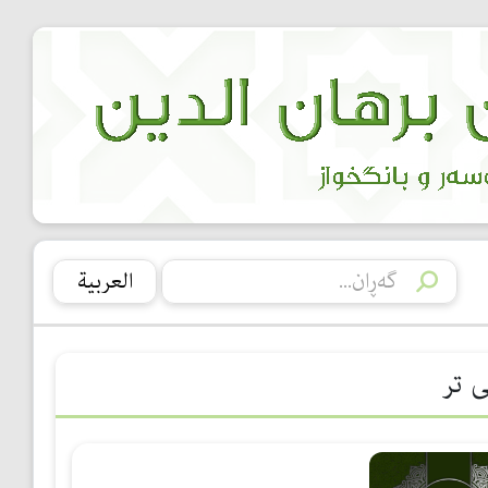
العربیة
ی تر