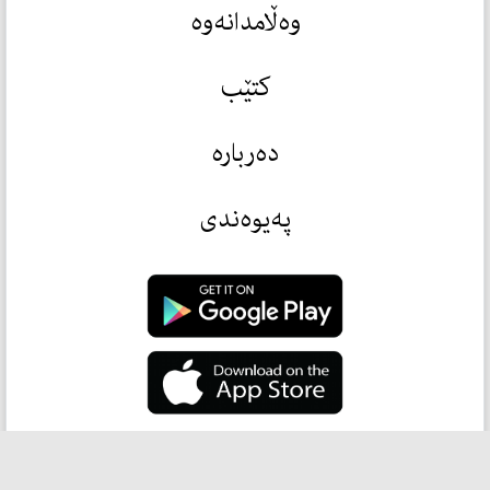
وەڵامدانەوە
کتێب
دەربارە
پەیوەندی
.Developed By Smarthand Co