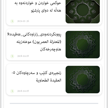
حوکمی خواردن و خواردنەوە بە
هەڵە لە دوای پارشێو
2024-03-26
ڕوونكردنه‌وه‌ی_زاراوه‌كانی_عه‌قیده‌:29
(المعتزلة العصریون) موعته‌زیله‌
هاوچه‌رخه‌كان
2018-04-09
زنجیرەی کتێب و سەرچاوەکان ٥-
العقيدة الطحاوية
2018-04-09