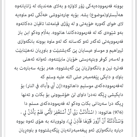
بوونه‌ فه‌رمووده‌یه‌كی زۆر لاوازه‌ و به‌لای هه‌ندیك له‌ زانایانه‌وه‌
هه‌ڵبستراو(موضوع) یشه‌. بۆیه‌ چاره‌نووشی خه‌ڵكی ئه‌و ماوه‌یه‌
لای خوای گه‌وره‌ خۆیه‌تی و له‌ ڕۆژی قیامه‌تدا تاقیان ده‌كاته‌وه‌
به‌و شێوه‌ی كه‌ له‌ فه‌رمووده‌كاندا هاتووه‌. به‌ڵام وه‌كو ابن باز
فه‌رموویه‌تی ئه‌گه‌ر ئه‌و كه‌سانه‌ كه‌ له‌و ماوه‌ بوونه‌ بانگه‌وازی
ئیبراهیم و موساو عیسایان پێ گه‌یشتبێت و باوڕیان نه‌هێنابێت
و له‌سه‌ر كوفر وبتپه‌رستی خۆیان مابێتنه‌وه،‌ ئه‌وانه‌ ئه‌هلی
فه‌تره‌ نین و بانگه‌وازیان پێ گه‌یشتووه‌، هه‌ر بۆیه‌ سه‌باره‌ت به‌
باوك و دایكی پێغه‌مبه‌ر صلی الله علیه وسلم كه‌
له‌فه‌رمووده‌كه‌ی موسلیم داهاتووه‌:(إن أبي وأباك في النار) بۆ
دایكیشی ڕێگه‌ نه‌درا داوای لێ خۆشبوونی بۆ بكات و ته‌نها
ڕیگه‌ درا سه‌ردانی بکات وەکو لە فەرموودەکەی مسلم دا
(976) هاتووە: ( اسْتَأْذَنْتُ رَبِّي أَنْ أَسْتَغْفِرَ لأُمِّي فَلَمْ يَأْذَنْ لِي ،
وَاسْتَأْذَنْتُهُ أَنْ أَزُورَ قَبْرَهَا فَأَذِنَ لِي)، وتوویانه‌ به‌ هۆی ئه‌وه‌ بووه‌
دیاره‌ بانگه‌وازی ئه‌و پیغه‌مبه‌رانه‌یان پێگه‌یشتووه‌ و باوه‌ڕیان