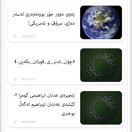
زه‌وی دوور جۆر بوونه‌وه‌ری له‌سه‌ر
ده‌ژی: مرۆڤ و ئه‌مریكی!
2018-08-13
#چۆن_تدبّر_ی_قورئان_بكەین: 4
2021-10-19
زنجیرەی عدنان ابراهیمی گومڕا ٢-
كێشه‌ی عه‌دنان ئیبراهیم له‌گه‌ڵ
بوخاری
2018-04-06