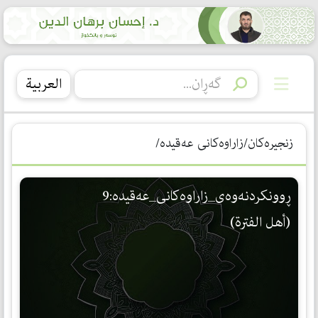
العربیة
زنجیرەکان/زاراوەکانی عەقیدە/
ڕوونكردنه‌وه‌ی_زاراوه‌كانی_عه‌قیده‌:9
(أهل الفترة)