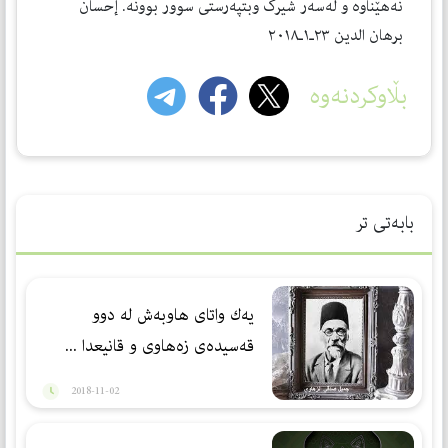
نه‌هێناوه‌ و لەسەر شیرک وبتپەرستی سوور بوونە. إحسان
برهان الدین ۲۳ـ۱ـ۲۰۱٨
بڵاوکردنەوە
بابەتی تر
یه‌ك واتای هاوبه‌ش له‌ دوو
قه‌سیده‌ی زه‌هاوی و قانیعدا ...
2018-11-02