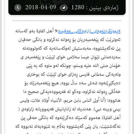
ژمارەی بینین : 1280
2018-04-09
#ڕوونكردنه‌وه‌ی_زاراوه‌كانی_عه‌قیده‌
:9 أهل الفترة به‌و كه‌سانه‌
ئه‌وترێت كه‌ پێغه‌مبه‌ریان بۆ ڕه‌وانه‌ نه‌كراوه‌ و بانگی حه‌قیان
پێ نه‌گه‌یشتووه‌، مه‌به‌ستیش له‌وکەسانە‌یه‌ كه‌ كه‌وتوونه‌ته‌
سه‌رده‌مانی نێوان عیسا سه‌لامی خوای لێبێت و پێغه‌مبه‌ر ی
خۆمان صلی الله علیه وسلم، چونكه‌ له‌و ماوه‌ كه‌ به‌ پێی
وته‌یه‌كی سه‌لمانی فارسی ڕه‌زای خوای لێبێت كه‌ بوخاری
ده‌یگێڕێته‌وه‌ شه‌ش سه‌د ساڵ بووه‌، هیچ پێغه‌مبه‌رێك بۆ
خه‌ڵكی ڕه‌وانه‌ نه‌كراوه‌، وه‌كو له‌ فه‌رمووده‌یه‌كی صحیح دا
هاتووه‌: (أنا أولى الناس بابن مريم، الأنبياء أولاد علات، وليس
بيني وبينه نبي). هه‌ندیك له‌ زانایانیش فه‌رموویانه‌ زاراوه‌ی (
أهل الفترة) هه‌موو كه‌سێك ده‌گرێته‌وه‌ كه‌ بانگی حه‌قی پێ
نه‌گه‌شتبێت، یان پێی گه‌یشتووه‌ به‌ڵام به‌ شێوه‌یه‌ك نه‌بووه‌ كه‌