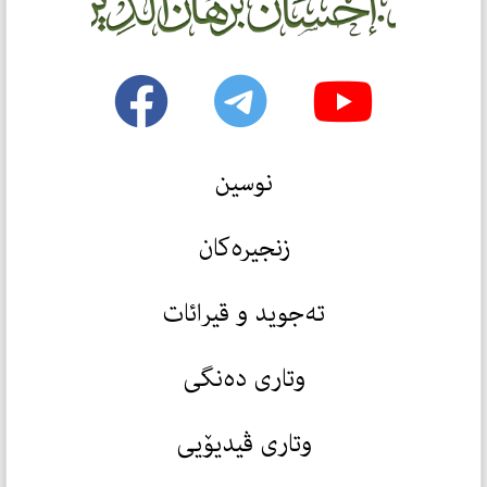
نوسین
زنجیرەکان
تەجوید و قیرائات
وتاری دەنگی
وتاری ڤیدیۆیی