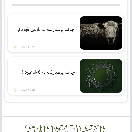
چەند پرسیارێك لە بارەی قوربانی
2022-06-27
چەند پرسیارێك لە ئەشاعیرە !
2023-04-26