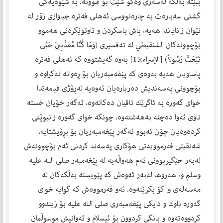
ببێته‌ به‌ڵگه‌ له‌سه‌ری وه‌كو شێت بۆ نموونه‌. به‌ شێوه‌یه‌كی
گشتی سه‌باره‌ت به‌ چاره‌نووسی ئه‌هلی فه‌تره‌ جیاوازی زۆر له‌
نێوان زانایاندا هه‌یه‌، پاش باسكردن و تاوتوێكردنی هه‌موو
بۆچوونه‌كان الشنقیطي له‌ ته‌فسیری (وَمَا كُنَّا مُعَذِّبِينَ حَتَّى
نَبْعَثَ رَسُولاً) [الإسراء:15] به‌وه‌ گه‌یشتووه‌ كه‌ ئه‌هلی فه‌تره‌
پاساویان هه‌یه‌ به‌وه‌ی كه‌ پێغه‌مبه‌ریان بۆ ڕه‌وانه‌ نه‌كراوه‌ و
بۆچوونی په‌سه‌ندیش ده‌رباره‌یان ئه‌وه‌یه‌ له‌ڕۆژی قیامه‌تدا
خوای گه‌وره‌ به‌ ئاگرێك تاقیان ده‌كاته‌وه‌، ئه‌گه‌ر خۆیان خسته‌
ناوی ئه‌وا ده‌چنه‌ به‌هه‌شته‌وه‌، چونكه‌ خوای گه‌وره‌ زانیوێتی
كرده‌وه‌یان چۆن ئه‌بوو ئه‌گه‌ر پێغه‌مبه‌ریان بۆ بڕۆیشتایه‌،
شه‌نقیتی فه‌رموویه‌تی هۆكاری په‌سه‌ند كردنی ئه‌م بۆچوونه‌ش
له‌به‌ر جێگیربوونی ئه‌م هەواڵەیە له‌ پێغه‌مبه‌ر صلی الله علیه
وسلم و، هه‌روها له‌به‌ر ئه‌وه‌ش كه‌ پێویسته‌ به‌ڵگه‌كان له‌
مه‌سه‌له‌ی وا كۆ بكرێنه‌وه‌. ئه‌و فه‌رمووه‌ش كه‌ گوایه‌ خوای
گه‌وره‌ باوك و دایكی پێغه‌مبه‌ری صلی الله علیه بۆ زیندوو
كردووه‌ته‌وه‌ و بانگی كردوون بۆ ئیسلام و ئه‌وانیش موسوڵمان