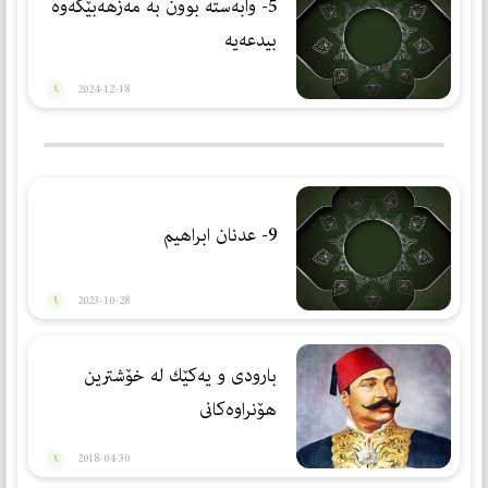
5- وابەستە بوون بە مەزهەبێكەوە
بیدعەیە
2024-12-18
9- عدنان ابراهیم
2023-10-28
بارودى و يه‌كێك له‌ خۆشترين
هۆنراوه‌كانى
2018-04-30