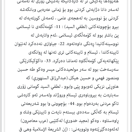
هه‌روه‌ها یه‌كێكی تر له‌ كاره‌كانیكه‌ به‌شێكی زۆری له‌ ته‌مه‌نی
له‌سه‌ر دانا دژایه‌تی كردنی بوو بۆ زمانی عه‌ره‌بی وبانگه‌شه‌
كردنی بۆ نووسین به‌ له‌هجه‌ی عامی ، ئه‌مه‌ش كورته‌یه‌ك له‌
بیرو بۆچوونه‌كانی (لطفي السید) : 11- كۆمه‌ڵگه‌ی نا ئیسلامی
پێ باشتر بوو له‌ كۆمه‌ڵگه‌ی ئیسلامی ،ئه‌م واتایه‌ش له‌
نووسینه‌كانیدا ڕه‌نگی داوه‌ته‌وه‌. 22- جیاوازی نه‌ده‌كرد له‌نێوان
ئایینه‌كاندا ، ئیسلام و ئایینه‌كانی تری ته‌نها له‌ ڕوانگه‌ی
پێكهاته‌یه‌كی كۆمه‌ڵگاوه‌ ته‌ماشا ده‌ركرد. 33- داكۆكیكارێكی
سه‌رسه‌خت بوو له‌ سه‌ر مولحیده‌كانی میسر وه‌كو طه حسین
ومنصور فهمي و حسین هیكل.(عبدالرزاق السنهوري) كه‌
هاوڕێی نزیكی ئه‌وبوو پێی وابوو ، لطفي السید گومانی زۆری
سه‌باره‌ت به‌ بیروباوه‌ری ئیسلام وروژاند وله‌سه‌ر ئه‌و كاره‌شی
تاكو مردنی به‌رده‌وام بوو. 44- بۆچوونی وا بوو شه‌ریعه‌تی
ئیسلام به‌ كه‌ڵكی سه‌ده‌ی بیسته‌م نایه‌ت و ئایینێكی وشك و
ڕاوه‌ستاوه‌ ، وه‌كو (مجيد خدوري) له‌كتێبی (عرب معاصرون)
له‌ئه‌وده‌گێڕێته‌وه‌ وتوویه‌نی: : (إن الشريعة الإسلامية وهي في