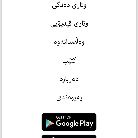
وتاری دەنگی
وتاری ڤیدیۆیی
وەڵامدانەوە
کتێب
دەربارە
پەیوەندی