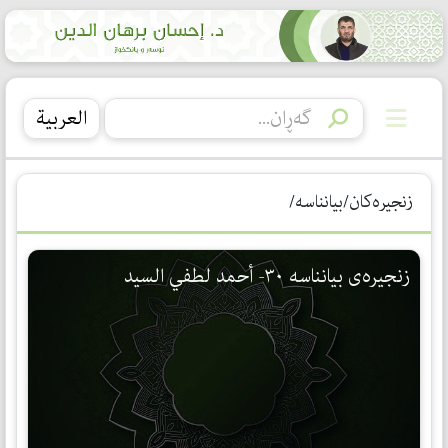
العربیة
زنجیرەکان/بیانناسە/
زنجیرەی بیانناسە ٣٠- أحمد لطفي السید