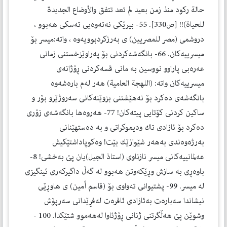
حالة ركود منذ زمن بعيد لم تعد تتفق والأوضاع الجديدة
للحياة)!! [ص330]. 55- بیرێكی نه‌ته‌وه‌یی ته‌سكی هه‌بوو ،
دروشمی (مصر للمصریین) ی به‌رزكردبوویه‌وه‌ ، واته‌:میسر بۆ
میسرییه‌كان. 66- بانگه‌شه‌كردنی بۆ په‌راوێزخستنی زمانی
عه‌ره‌بی پاراوو نووسین به‌ مانی قسه‌كردنی ڕۆژانه‌ی
میسرییه‌كان واته‌: (اللهجة العامیة) هه‌ر له‌م باره‌شه‌وه‌
بانگه‌شه‌ی ده‌كرد بۆ نه‌هێشتنی بزوێنه‌كانی سه‌روژێرو بۆر و
ساكین كردنی كۆتایی پیته‌كان! 77- هه‌روه‌ها بانگه‌شه‌ی زۆری
ده‌كرد بۆ ئازادی تاك ودیموكراتی و به‌ ده‌ستهێنانی
به‌رژه‌وه‌ندی به‌هه‌ر شێوازێك بێت! وه‌كوپاداشتێكیش
عه‌لمانییه‌كانی میسر نازناوی (استاذ الجیل)یان پێ به‌خشی! 8-
باوه‌ڕی به‌ سازش وڕێكه‌وتن هه‌بوو له‌ گه‌ڵ داگیركه‌ری ئینگیزی
له‌ میسر. 99- پشتیوانی ته‌واوی بۆ (قاسم أمین) ی هاوڕێی
نیشاندا سه‌باره‌ت به‌ئازادی ئافره‌ت له‌فڕێدانی سه‌رپۆش
وشوێن پێ هه‌ڵگرتنی ژنانی ڕۆژئاوا له‌هه‌موو شتێكدا. 100 -