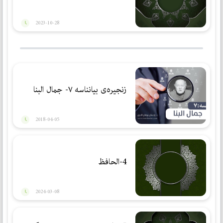
2023-10-28
زنجیرەی بیانناسە ٧- جمال البنا
2018-04-05
4-الحافظ
2024-03-08