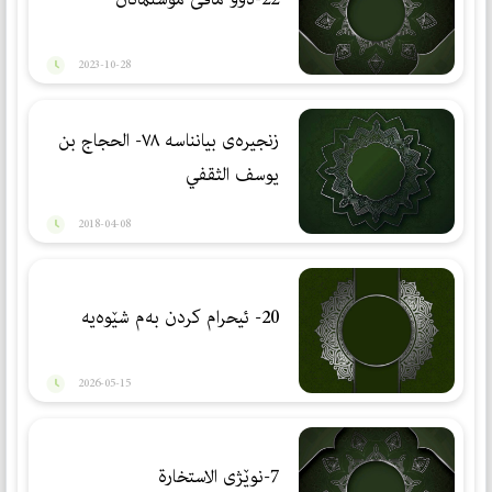
2023-10-28
زنجیرەی بیانناسە ٧٨- الحجاج بن
یوسف الثقفي
2018-04-08
20- ئیحرام كردن بەم شێوەیە
2026-05-15
7-نوێژی الاستخارة