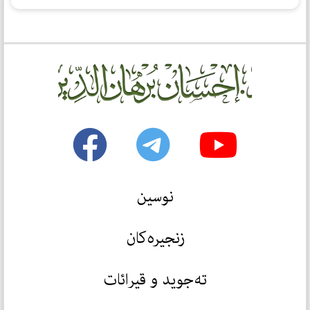
نوسین
زنجیرەکان
تەجوید و قیرائات