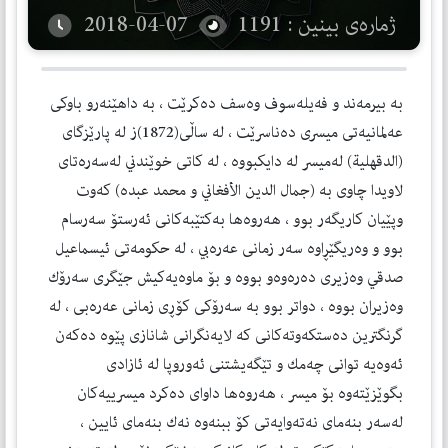
ژمارەی بینین : 1191
2018-04-07
به‌ بیرمه‌ند و فه‌یله‌سوف وه‌سف ده‌كرێت ، به‌ داهێنه‌رو باوكی
عه‌لمانیه‌تی میسری ده‌ناسرێت ، له‌ ساڵی(1872)ز له‌ پارێزگای
(الدقهلیة) له‌میسر له‌ دایكبووه‌ ، له‌ كاتی خوێندني له‌سه‌ره‌تای
لاویدا چاوی به‌ (جمال الدین الأفغاني و محمد عبده) كه‌وت
وپێیان كاریگه‌ر بوو ، هه‌روه‌ها به‌كتێبه‌كانی ئه‌رستۆ سه‌رسام
بوو و وه‌ریگێڕاوه‌ سه‌ر زمانی عه‌ره‌بي ، له‌ حكومه‌تی ئیسماعیل
صدقي وه‌زیری ده‌ره‌وه‌و بووه‌ و بۆ ماوه‌یه‌كیش جێگری سه‌رۆك
وه‌زیران بووه‌ ، دواتر بوو به‌ سه‌رۆكی كۆڕی زمانی عه‌ره‌بی ، له‌
گرنگترین ده‌ستكه‌وته‌كانی كه‌ لایه‌نگرانی شانازی پێوه‌ ده‌كه‌ن
ئه‌وه‌یه‌ توانی چه‌مك و تێگه‌یشتنی ئه‌وروپا له‌ ئازادی
بگوێزێته‌وه‌ بۆ میسر ، هه‌روه‌ها داوای ده‌كرد میسرییه‌كان
له‌سه‌ر بنه‌مای نه‌ته‌وایه‌تی كۆ ببنه‌وه‌ نه‌ك بنه‌مای ئایین ،