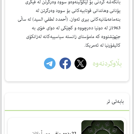
بانگه‌شه‌ كردنی بۆ لێكۆڵینه‌وه‌و سوود وه‌رگرتن له‌ فیكری
یۆنانی وهاندانی قوتابیه‌كانی بۆ سوود وه‌رگرتن له‌
بنه‌ماعه‌لمانیه‌كانی بیری ئه‌وان. (أحمدد لطفي السید) له‌ ساڵی
1963ز له‌ دونیا ده‌رچووه‌ و كچێكی له‌ دوای خۆی به‌
جێهێشتووه‌ كه‌ مامۆستای زانسته‌ سیاسییه‌كانه‌ له‌زانكۆی
كالیفۆرنیا له‌ ئه‌مریكا.
بڵاوکردنەوە
بابەتی تر
22-دوو مافی موسڵمانان