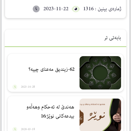
ژمارەی بینین : 1316
2023-11-22
بابەتی تر
62-زیندیق مەعنای چییە؟
2023-10-28
هەندێ لە ئەحکام وهەڵەو
بیدعەکانی نوێژ:16
2020-03-18