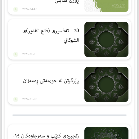
ڕۆژى هه‌ينى
2024-04-16
20 - تەفسیری (فتح القدیر)ی
الشوكاني
2025-01-31
ڕێزگرتن لە حورمەتی ڕەمەزان
2024-03-26
زنجیرەی کتێب و سەرچاوەکان ١٤-