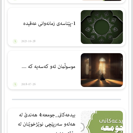
1-پێناسەی زمانەوانی عەقیدە
2023-10-28
موسوڵمان ئەو كەسەیە كە ....
2018-07-26
بيدعه‌كانى_جومعه:4 هه‌ندێ له‌
هه‌له‌و سه‌رپێچى نوێژخوێنان له‌