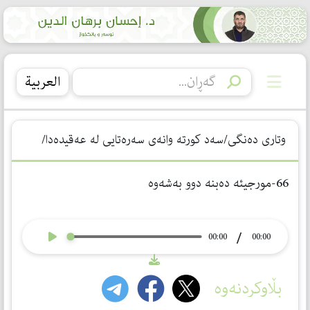
العربیة
وتاری دەنگی/سەد كورتە وانەی سەرەتایی لە عەقیدەدا/
66-مورجیئە دەبنە دوو بەشەوە
/
00:00
00:00
بڵاوکردنەوە