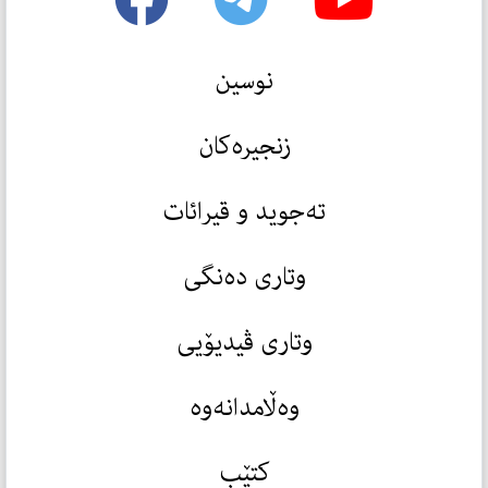
نوسین
زنجیرەکان
تەجوید و قیرائات
وتاری دەنگی
وتاری ڤیدیۆیی
وەڵامدانەوە
کتێب