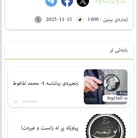
بڵاوکردنەوە
ژمارەی بینین : 1400
2023-11-15
بابەتی تر
زنجیرەی بیانناسە ٤- محمد الماغوط
2018-04-05
پیاوێك پڕ لە زانست و غیرەت!