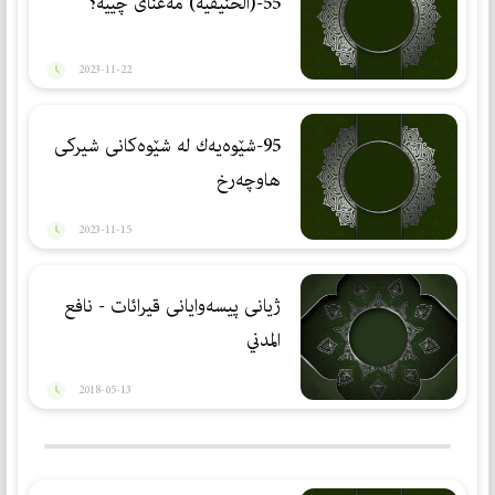
55-(الحنیفیة) مەعنای چییە؟
2023-11-22
95-شێوەیەك لە شێوەكانی شیركی
هاوچەرخ
2023-11-15
ژیانی پیسەوایانی قیرائات - نافع
المدني
2018-05-13