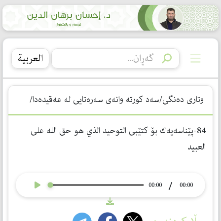
العربیة
وتاری دەنگی/سەد كورتە وانەی سەرەتایی لە عەقیدەدا/
84-پێناسەیەك بۆ كتێبی التوحید الذي هو حق الله علی
العبید
/
00:00
00:00