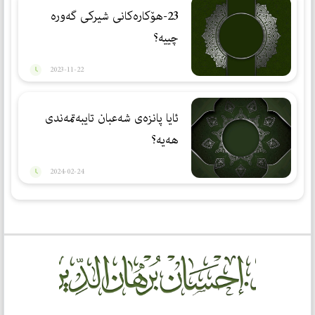
23-هۆكارەكانی شیركی گەورە
چییە؟
2023-11-22
ئایا پانزەی شەعبان تایبەتمەندی
ھەیە؟
2024-02-24