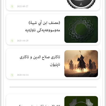
2022-06-27
(مصنف ابن أبي شیبة)
مەوسووعەیەكی ناوازەیە
2023-04-26
ئاكاری صلاح الدین و ئاكاری
ناپلیۆن
2020-04-14