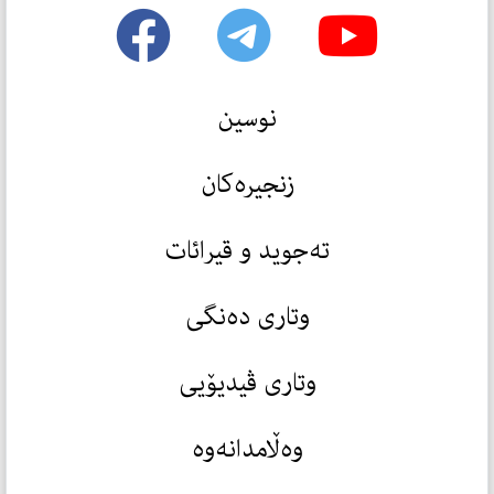
نوسین
زنجیرەکان
تەجوید و قیرائات
وتاری دەنگی
وتاری ڤیدیۆیی
وەڵامدانەوە